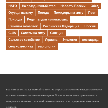
НАТО
На праздничный стол
Новости России
Обед
Огурцы на зиму
Погода
Помидоры на зиму
Пост
Природа
Рецепты для начинающих
Рецепты заготовок
Российская Федерация
Россия
США
Салаты на зиму
Санкции
Сельское хозяйство
Украина
Экология
пестициды
сельхозтехника
технологии
Все материалы на данном сайте взяты из открытых источников и предоставляются
исключительно в ознакомительных целях. Права на материалы принадлежат их
владельцам. Администрация сайта ответственности за содержание материала
не несет.