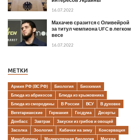
16.07.2022
Махачев сразится с Оливейрой
за титул чемпиона UFC в легком
весе
16.07.2022
МЕТКИ
Армия РФ (ВС РФ)
Биология
Биохимия
Блюда из абрикосов
Блюда из крыжовника
Блюда из смородины
В России
ВСУ
В духовке
Вегетарианские
Германия
Госдума
Десерты
Донбасс
Завтрак
Закуски из грибов и овощей
Засолка
Зоология
Кабачки на зиму
Консервация
Минобороны
Молекулярная биология
Москва