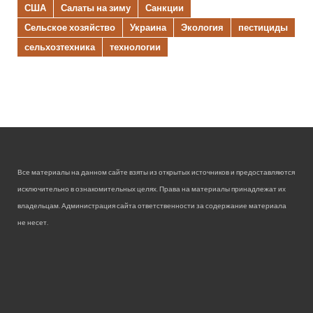
США
Салаты на зиму
Санкции
Сельское хозяйство
Украина
Экология
пестициды
сельхозтехника
технологии
Все материалы на данном сайте взяты из открытых источников и предоставляются
исключительно в ознакомительных целях. Права на материалы принадлежат их
владельцам. Администрация сайта ответственности за содержание материала
не несет.