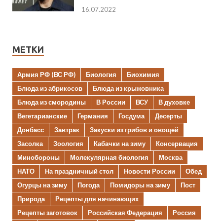
16.07.2022
МЕТКИ
Армия РФ (ВС РФ)
Биология
Биохимия
Блюда из абрикосов
Блюда из крыжовника
Блюда из смородины
В России
ВСУ
В духовке
Вегетарианские
Германия
Госдума
Десерты
Донбасс
Завтрак
Закуски из грибов и овощей
Засолка
Зоология
Кабачки на зиму
Консервация
Минобороны
Молекулярная биология
Москва
НАТО
На праздничный стол
Новости России
Обед
Огурцы на зиму
Погода
Помидоры на зиму
Пост
Природа
Рецепты для начинающих
Рецепты заготовок
Российская Федерация
Россия