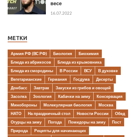
весе
16.07.2022
МЕТКИ
Армия РФ (ВС РФ)
Биология
Биохимия
Блюда из абрикосов
Блюда из крыжовника
Блюда из смородины
В России
ВСУ
В духовке
Вегетарианские
Германия
Госдума
Десерты
Донбасс
Завтрак
Закуски из грибов и овощей
Засолка
Зоология
Кабачки на зиму
Консервация
Минобороны
Молекулярная биология
Москва
НАТО
На праздничный стол
Новости России
Обед
Огурцы на зиму
Погода
Помидоры на зиму
Пост
Природа
Рецепты для начинающих