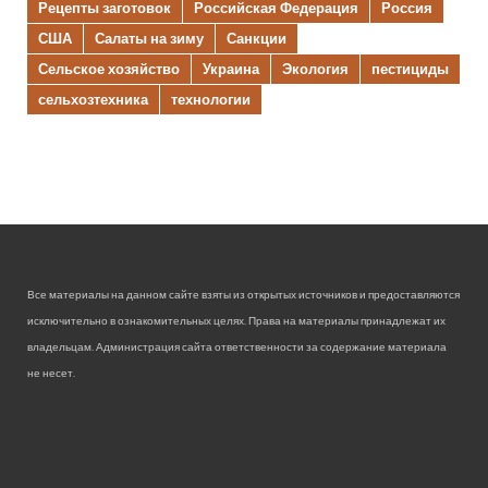
Рецепты заготовок
Российская Федерация
Россия
США
Салаты на зиму
Санкции
Сельское хозяйство
Украина
Экология
пестициды
сельхозтехника
технологии
Все материалы на данном сайте взяты из открытых источников и предоставляются
исключительно в ознакомительных целях. Права на материалы принадлежат их
владельцам. Администрация сайта ответственности за содержание материала
не несет.