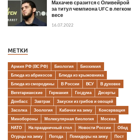
Махачев сразится с Оливейрой
за титул чемпиона UFC в легком
весе
16.07.2022
МЕТКИ
Армия РФ (ВС РФ)
Биология
Биохимия
Блюда из абрикосов
Блюда из крыжовника
Блюда из смородины
В России
ВСУ
В духовке
Вегетарианские
Германия
Госдума
Десерты
Донбасс
Завтрак
Закуски из грибов и овощей
Засолка
Зоология
Кабачки на зиму
Консервация
Минобороны
Молекулярная биология
Москва
НАТО
На праздничный стол
Новости России
Обед
Огурцы на зиму
Погода
Помидоры на зиму
Пост