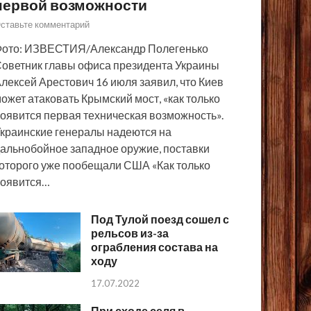
первой возможности
ставьте комментарий
ото: ИЗВЕСТИЯ/Александр Полегенько
оветник главы офиса президента Украины
лексей Арестович 16 июля заявил, что Киев
ожет атаковать Крымский мост, «как только
оявится первая техническая возможность».
краинские генералы надеются на
альнобойное западное оружие, поставки
оторого уже пообещали США «Как только
появится…
Под Тулой поезд сошел с
рельсов из-за
ограбления состава на
ходу
17.07.2022
При сходе селя в