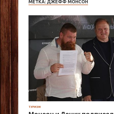
МЕТКА:
ДЖЕФФ МОНСОН
ТУРИЗМ
Монсон и Дацик подписали