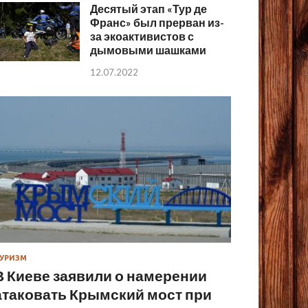
Десятый этап «Тур де
Франс» был прерван из-
за экоактивистов с
дымовыми шашками
12.07.2022
УРИЗМ
В Киеве заявили о намерении
атаковать Крымский мост при