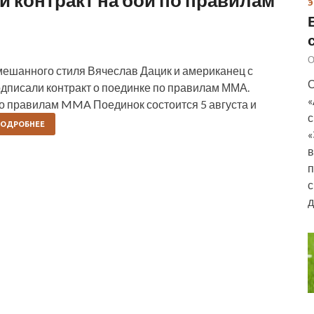
Э
О
шанного стиля Вячеслав Дацик и американец с
О
писали контракт о поединке по правилам ММА.
«
по правилам MMA Поединок состоится 5 августа и
с
ОДРОБНЕЕ
«
в
п
с
д