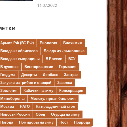
16.07.2022
МЕТКИ
Армия РФ (ВС РФ)
Биология
Биохимия
Блюда из абрикосов
Блюда из крыжовника
Блюда из смородины
В России
ВСУ
В духовке
Вегетарианские
Германия
Госдума
Десерты
Донбасс
Завтрак
Закуски из грибов и овощей
Засолка
Зоология
Кабачки на зиму
Консервация
Минобороны
Молекулярная биология
Москва
НАТО
На праздничный стол
Новости России
Обед
Огурцы на зиму
Погода
Помидоры на зиму
Пост
Природа