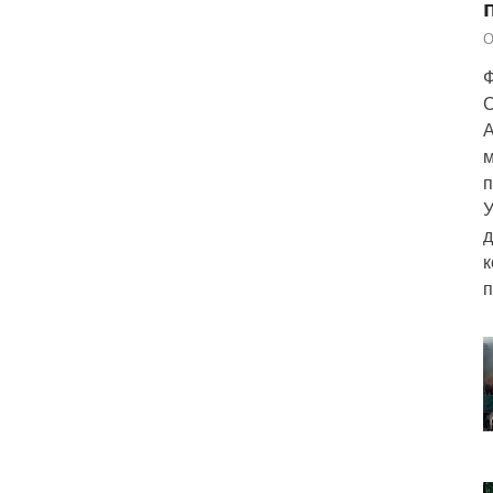
О
Ф
С
А
м
п
У
д
к