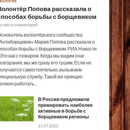
КОЛОГИЯ
Волонтёр Попова рассказала о
способах борьбы с борщевиком
ставьте комментарий
снователь волонтёрского сообщества
Антиборщевик» Мария Попова рассказала о
пособах борьбы с борщевиком. РИА Новости
Это как с пожаром. Когда мы видим очаг
озгорания, мы же сразу его тушим. Если не
олучается самостоятельно, вызываем
пециальную службу. Такой же принцип
олжен работать…
В России предложили
премировать наиболее
активные в борьбе с
борщевиком регионы
15.07.2022