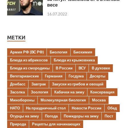
весе
16.07.2022
МЕТКИ
Армия РФ (ВС РФ)
Биология
Биохимия
Блюда из абрикосов
Блюда из крыжовника
Блюда из смородины
В России
ВСУ
В духовке
Вегетарианские
Германия
Госдума
Десерты
Донбасс
Завтрак
Закуски из грибов и овощей
Засолка
Зоология
Кабачки на зиму
Консервация
Минобороны
Молекулярная биология
Москва
НАТО
На праздничный стол
Новости России
Обед
Огурцы на зиму
Погода
Помидоры на зиму
Пост
Природа
Рецепты для начинающих