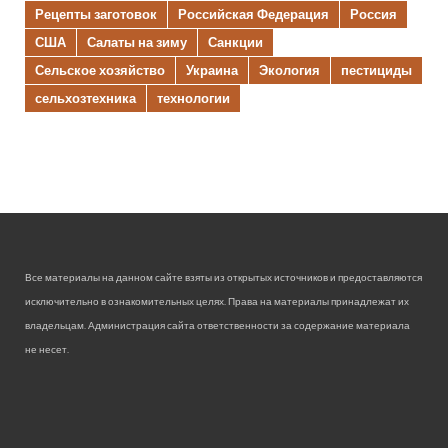
Рецепты заготовок
Российская Федерация
Россия
США
Салаты на зиму
Санкции
Сельское хозяйство
Украина
Экология
пестициды
сельхозтехника
технологии
Все материалы на данном сайте взяты из открытых источников и предоставляются
исключительно в ознакомительных целях. Права на материалы принадлежат их
владельцам. Администрация сайта ответственности за содержание материала
не несет.