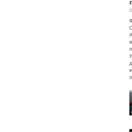
О
Ф
С
А
м
п
У
д
к