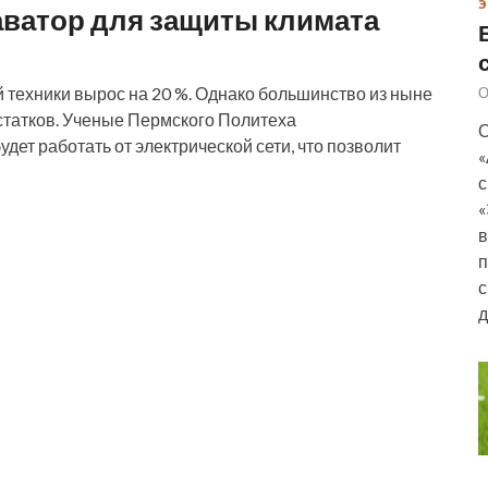
Э
аватор для защиты климата
 техники вырос на 20 %. Однако большинство из ныне
О
статков. Ученые Пермского Политеха
О
дет работать от электрической сети, что позволит
«
с
«
в
п
с
д