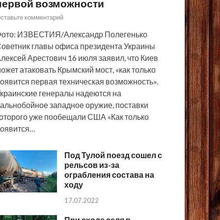
первой возможности
ставьте комментарий
ото: ИЗВЕСТИЯ/Александр Полегенько
оветник главы офиса президента Украины
лексей Арестович 16 июля заявил, что Киев
ожет атаковать Крымский мост, «как только
оявится первая техническая возможность».
краинские генералы надеются на
альнобойное западное оружие, поставки
оторого уже пообещали США «Как только
появится…
Под Тулой поезд сошел с
рельсов из-за
ограбления состава на
ходу
17.07.2022
При сходе селя в