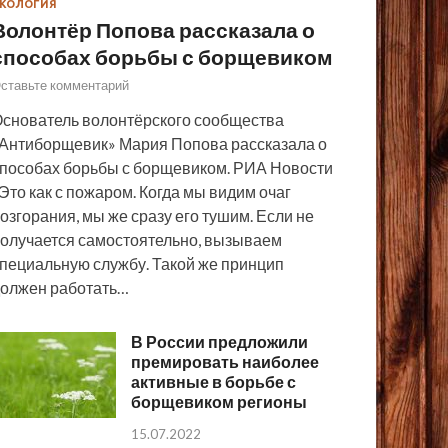
КОЛОГИЯ
Волонтёр Попова рассказала о
способах борьбы с борщевиком
ставьте комментарий
снователь волонтёрского сообщества
Антиборщевик» Мария Попова рассказала о
пособах борьбы с борщевиком. РИА Новости
Это как с пожаром. Когда мы видим очаг
озгорания, мы же сразу его тушим. Если не
олучается самостоятельно, вызываем
пециальную службу. Такой же принцип
олжен работать…
В России предложили
премировать наиболее
активные в борьбе с
борщевиком регионы
15.07.2022