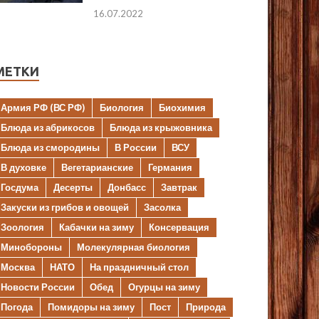
16.07.2022
МЕТКИ
Армия РФ (ВС РФ)
Биология
Биохимия
Блюда из абрикосов
Блюда из крыжовника
Блюда из смородины
В России
ВСУ
В духовке
Вегетарианские
Германия
Госдума
Десерты
Донбасс
Завтрак
Закуски из грибов и овощей
Засолка
Зоология
Кабачки на зиму
Консервация
Минобороны
Молекулярная биология
Москва
НАТО
На праздничный стол
Новости России
Обед
Огурцы на зиму
Погода
Помидоры на зиму
Пост
Природа