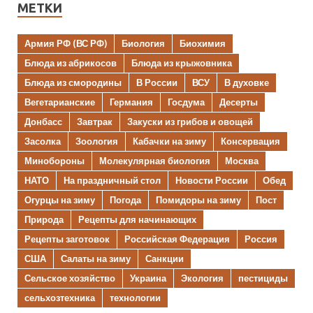
МЕТКИ
Армия РФ (ВС РФ)
Биология
Биохимия
Блюда из абрикосов
Блюда из крыжовника
Блюда из смородины
В России
ВСУ
В духовке
Вегетарианские
Германия
Госдума
Десерты
Донбасс
Завтрак
Закуски из грибов и овощей
Засолка
Зоология
Кабачки на зиму
Консервация
Минобороны
Молекулярная биология
Москва
НАТО
На праздничный стол
Новости России
Обед
Огурцы на зиму
Погода
Помидоры на зиму
Пост
Природа
Рецепты для начинающих
Рецепты заготовок
Российская Федерация
Россия
США
Салаты на зиму
Санкции
Сельское хозяйство
Украина
Экология
пестициды
сельхозтехника
технологии