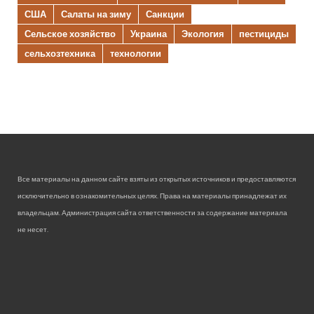
США
Салаты на зиму
Санкции
Сельское хозяйство
Украина
Экология
пестициды
сельхозтехника
технологии
Все материалы на данном сайте взяты из открытых источников и предоставляются
исключительно в ознакомительных целях. Права на материалы принадлежат их
владельцам. Администрация сайта ответственности за содержание материала
не несет.