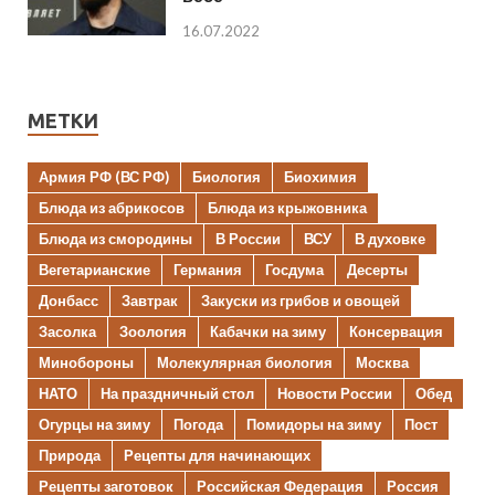
16.07.2022
МЕТКИ
Армия РФ (ВС РФ)
Биология
Биохимия
Блюда из абрикосов
Блюда из крыжовника
Блюда из смородины
В России
ВСУ
В духовке
Вегетарианские
Германия
Госдума
Десерты
Донбасс
Завтрак
Закуски из грибов и овощей
Засолка
Зоология
Кабачки на зиму
Консервация
Минобороны
Молекулярная биология
Москва
НАТО
На праздничный стол
Новости России
Обед
Огурцы на зиму
Погода
Помидоры на зиму
Пост
Природа
Рецепты для начинающих
Рецепты заготовок
Российская Федерация
Россия