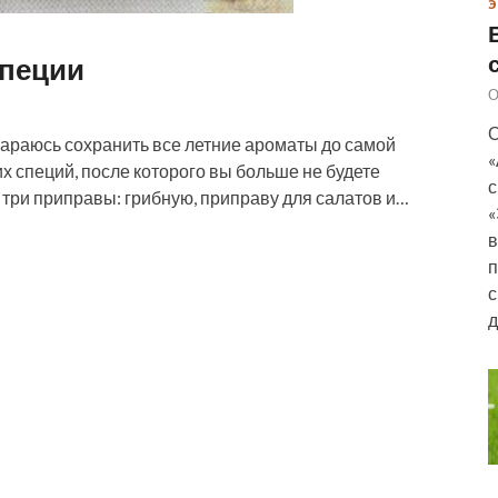
Э
пеции
О
О
тараюсь сохранить все летние ароматы до самой
«
 специй, после которого вы больше не будете
с
 три приправы: грибную, приправу для салатов и…
«
в
п
с
д