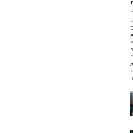
О
Ф
С
А
м
п
У
д
к