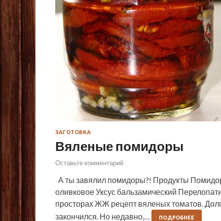
ЗАГОТОВКА
Вяленые помидоры
Оставьте комментарий
А ты завялил помидоры?! Продукты Помидо
оливковое Уксус бальзамический Перелопати
просторах ЖЖ рецепт вяленых томатов. Долг
закончился. Но недавно,…
ПОДРОБНЕЕ