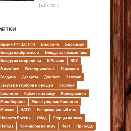
16.07.2022
МЕТКИ
Армия РФ (ВС РФ)
Биология
Биохимия
Блюда из абрикосов
Блюда из крыжовника
Блюда из смородины
В России
ВСУ
В духовке
Вегетарианские
Германия
Госдума
Десерты
Донбасс
Завтрак
Закуски из грибов и овощей
Засолка
Зоология
Кабачки на зиму
Консервация
Минобороны
Молекулярная биология
Москва
НАТО
На праздничный стол
Новости России
Обед
Огурцы на зиму
Погода
Помидоры на зиму
Пост
Природа