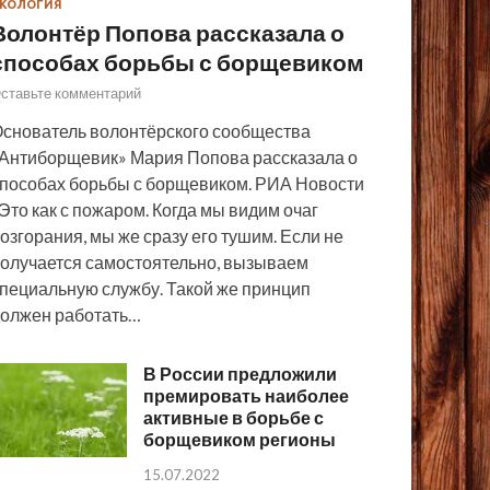
КОЛОГИЯ
Волонтёр Попова рассказала о
способах борьбы с борщевиком
ставьте комментарий
снователь волонтёрского сообщества
Антиборщевик» Мария Попова рассказала о
пособах борьбы с борщевиком. РИА Новости
Это как с пожаром. Когда мы видим очаг
озгорания, мы же сразу его тушим. Если не
олучается самостоятельно, вызываем
пециальную службу. Такой же принцип
олжен работать…
В России предложили
премировать наиболее
активные в борьбе с
борщевиком регионы
15.07.2022