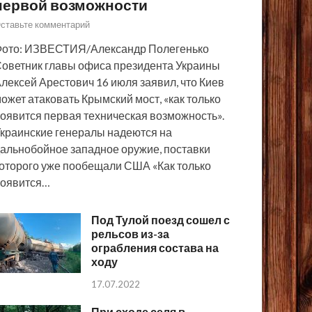
первой возможности
ставьте комментарий
ото: ИЗВЕСТИЯ/Александр Полегенько
оветник главы офиса президента Украины
лексей Арестович 16 июля заявил, что Киев
ожет атаковать Крымский мост, «как только
оявится первая техническая возможность».
краинские генералы надеются на
альнобойное западное оружие, поставки
оторого уже пообещали США «Как только
появится…
Под Тулой поезд сошел с
рельсов из-за
ограбления состава на
ходу
17.07.2022
При сходе селя в