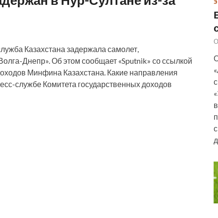
Э
О
ужба Казахстана задержала самолет,
О
лга-Днепр». Об этом сообщает «Sputnik» со ссылкой
«
доходов Минфина Казахстана. Какие направления
с
ресс-службе Комитета государственных доходов
«
в
п
с
д