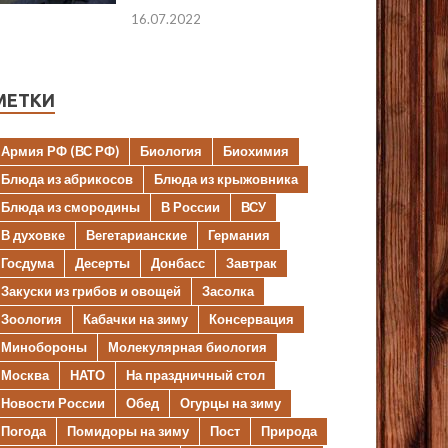
16.07.2022
МЕТКИ
Армия РФ (ВС РФ)
Биология
Биохимия
Блюда из абрикосов
Блюда из крыжовника
Блюда из смородины
В России
ВСУ
В духовке
Вегетарианские
Германия
Госдума
Десерты
Донбасс
Завтрак
Закуски из грибов и овощей
Засолка
Зоология
Кабачки на зиму
Консервация
Минобороны
Молекулярная биология
Москва
НАТО
На праздничный стол
Новости России
Обед
Огурцы на зиму
Погода
Помидоры на зиму
Пост
Природа