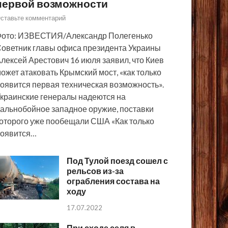
первой возможности
ставьте комментарий
ото: ИЗВЕСТИЯ/Александр Полегенько
оветник главы офиса президента Украины
лексей Арестович 16 июля заявил, что Киев
ожет атаковать Крымский мост, «как только
оявится первая техническая возможность».
краинские генералы надеются на
альнобойное западное оружие, поставки
оторого уже пообещали США «Как только
появится…
Под Тулой поезд сошел с
рельсов из-за
ограбления состава на
ходу
17.07.2022
При сходе селя в