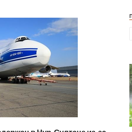
держан в Нур-Султане из-за