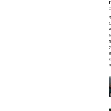
О
Ф
С
А
м
п
У
д
к