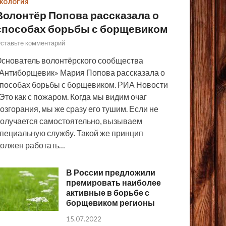
КОЛОГИЯ
Волонтёр Попова рассказала о
способах борьбы с борщевиком
ставьте комментарий
снователь волонтёрского сообщества
Антиборщевик» Мария Попова рассказала о
пособах борьбы с борщевиком. РИА Новости
Это как с пожаром. Когда мы видим очаг
озгорания, мы же сразу его тушим. Если не
олучается самостоятельно, вызываем
пециальную службу. Такой же принцип
олжен работать…
В России предложили
премировать наиболее
активные в борьбе с
борщевиком регионы
15.07.2022