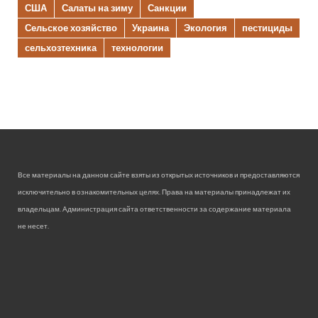
США
Салаты на зиму
Санкции
Сельское хозяйство
Украина
Экология
пестициды
сельхозтехника
технологии
Все материалы на данном сайте взяты из открытых источников и предоставляются
исключительно в ознакомительных целях. Права на материалы принадлежат их
владельцам. Администрация сайта ответственности за содержание материала
не несет.