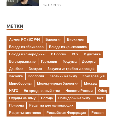
16.07.2022
МЕТКИ
Армия РФ (ВС РФ)
Биология
Биохимия
Блюда из абрикосов
Блюда из крыжовника
Блюда из смородины
В России
ВСУ
В духовке
Вегетарианские
Германия
Госдума
Десерты
Донбасс
Завтрак
Закуски из грибов и овощей
Засолка
Зоология
Кабачки на зиму
Консервация
Минобороны
Молекулярная биология
Москва
НАТО
На праздничный стол
Новости России
Обед
Огурцы на зиму
Погода
Помидоры на зиму
Пост
Природа
Рецепты для начинающих
Рецепты заготовок
Российская Федерация
Россия