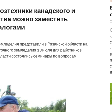
Э
озтехники канадского и
тва можно заместить
О
алогами
О
«
с
емледелия представили в Рязанской области на
«
точного земледелия 13 июля для работников
в
ласти состоялись семинары по вопросам…
п
с
д