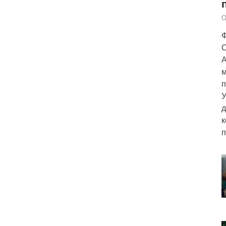
О
Ф
С
А
м
п
У
д
к