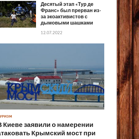
Десятый этап «Тур де
Франс» был прерван из-
за экоактивистов с
дымовыми шашками
12.07.2022
УРИЗМ
В Киеве заявили о намерении
атаковать Крымский мост при