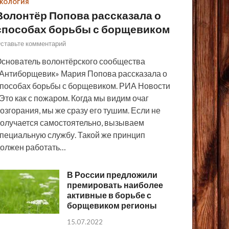
КОЛОГИЯ
Волонтёр Попова рассказала о
способах борьбы с борщевиком
ставьте комментарий
снователь волонтёрского сообщества
Антиборщевик» Мария Попова рассказала о
пособах борьбы с борщевиком. РИА Новости
Это как с пожаром. Когда мы видим очаг
озгорания, мы же сразу его тушим. Если не
олучается самостоятельно, вызываем
пециальную службу. Такой же принцип
олжен работать…
В России предложили
премировать наиболее
активные в борьбе с
борщевиком регионы
15.07.2022