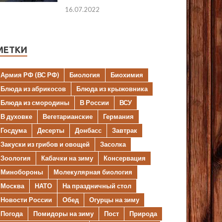
16.07.2022
МЕТКИ
Армия РФ (ВС РФ)
Биология
Биохимия
Блюда из абрикосов
Блюда из крыжовника
Блюда из смородины
В России
ВСУ
В духовке
Вегетарианские
Германия
Госдума
Десерты
Донбасс
Завтрак
Закуски из грибов и овощей
Засолка
Зоология
Кабачки на зиму
Консервация
Минобороны
Молекулярная биология
Москва
НАТО
На праздничный стол
Новости России
Обед
Огурцы на зиму
Погода
Помидоры на зиму
Пост
Природа