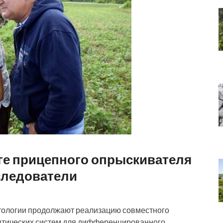
ге прицепного опрыскивателя
следователи
тологии продолжают реализацию совместного
птических систем для дифференцированного