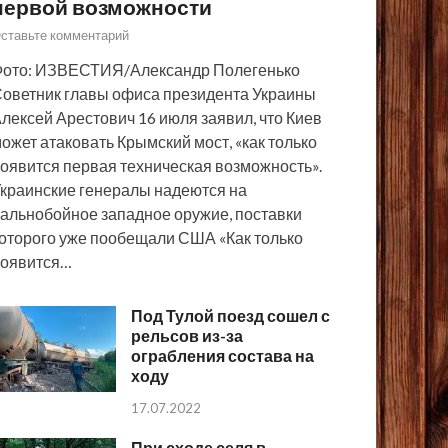
первой возможности
ставьте комментарий
ото: ИЗВЕСТИЯ/Александр Полегенько
оветник главы офиса президента Украины
лексей Арестович 16 июля заявил, что Киев
ожет атаковать Крымский мост, «как только
оявится первая техническая возможность».
краинские генералы надеются на
альнобойное западное оружие, поставки
оторого уже пообещали США «Как только
появится…
Под Тулой поезд сошел с
рельсов из-за
ограбления состава на
ходу
17.07.2022
При сходе селя в