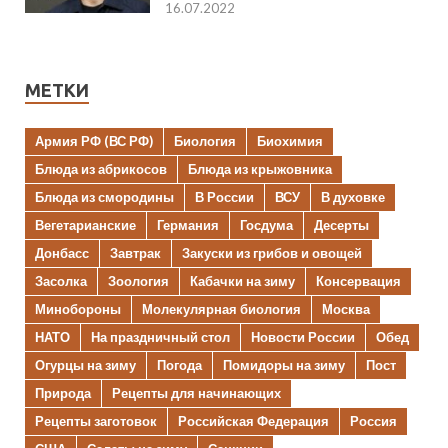
16.07.2022
МЕТКИ
Армия РФ (ВС РФ)
Биология
Биохимия
Блюда из абрикосов
Блюда из крыжовника
Блюда из смородины
В России
ВСУ
В духовке
Вегетарианские
Германия
Госдума
Десерты
Донбасс
Завтрак
Закуски из грибов и овощей
Засолка
Зоология
Кабачки на зиму
Консервация
Минобороны
Молекулярная биология
Москва
НАТО
На праздничный стол
Новости России
Обед
Огурцы на зиму
Погода
Помидоры на зиму
Пост
Природа
Рецепты для начинающих
Рецепты заготовок
Российская Федерация
Россия