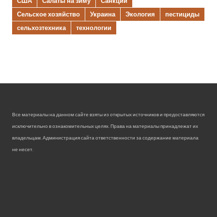
США
Салаты на зиму
Санкции
Сельское хозяйство
Украина
Экология
пестициды
сельхозтехника
технологии
Все материалы на данном сайте взяты из открытых источников и предоставляются
исключительно в ознакомительных целях. Права на материалы принадлежат их
владельцам. Администрация сайта ответственности за содержание материала
не несет.