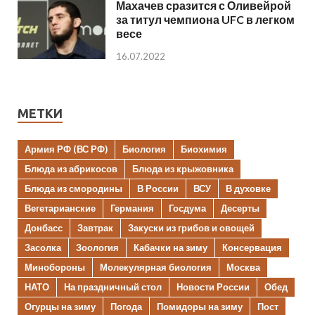
Махачев сразится с Оливейрой
за титул чемпиона UFC в легком
весе
16.07.2022
МЕТКИ
Армия РФ (ВС РФ)
Биология
Биохимия
Блюда из абрикосов
Блюда из крыжовника
Блюда из смородины
В России
ВСУ
В духовке
Вегетарианские
Германия
Госдума
Десерты
Донбасс
Завтрак
Закуски из грибов и овощей
Засолка
Зоология
Кабачки на зиму
Консервация
Минобороны
Молекулярная биология
Москва
НАТО
На праздничный стол
Новости России
Обед
Огурцы на зиму
Погода
Помидоры на зиму
Пост