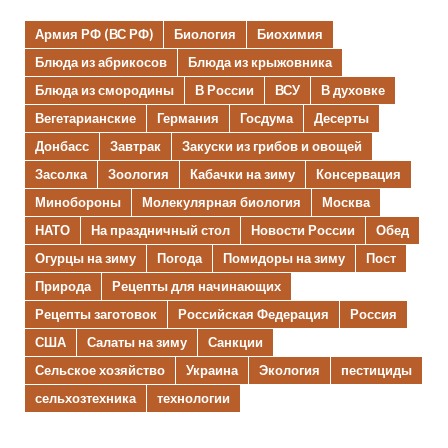
Армия РФ (ВС РФ)
Биология
Биохимия
Блюда из абрикосов
Блюда из крыжовника
Блюда из смородины
В России
ВСУ
В духовке
Вегетарианские
Германия
Госдума
Десерты
Донбасс
Завтрак
Закуски из грибов и овощей
Засолка
Зоология
Кабачки на зиму
Консервация
Минобороны
Молекулярная биология
Москва
НАТО
На праздничный стол
Новости России
Обед
Огурцы на зиму
Погода
Помидоры на зиму
Пост
Природа
Рецепты для начинающих
Рецепты заготовок
Российская Федерация
Россия
США
Салаты на зиму
Санкции
Сельское хозяйство
Украина
Экология
пестициды
сельхозтехника
технологии