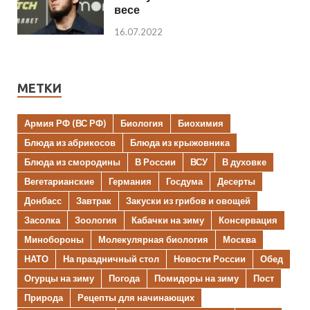
весе
16.07.2022
МЕТКИ
Армия РФ (ВС РФ)
Биология
Биохимия
Блюда из абрикосов
Блюда из крыжовника
Блюда из смородины
В России
ВСУ
В духовке
Вегетарианские
Германия
Госдума
Десерты
Донбасс
Завтрак
Закуски из грибов и овощей
Засолка
Зоология
Кабачки на зиму
Консервация
Минобороны
Молекулярная биология
Москва
НАТО
На праздничный стол
Новости России
Обед
Огурцы на зиму
Погода
Помидоры на зиму
Пост
Природа
Рецепты для начинающих