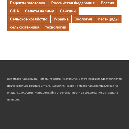
Рецепты заготовок
Российская Федерация
Россия
США
Салаты на зиму
Санкции
Сельское хозяйство
Украина
Экология
пестициды
сельхозтехника
технологии
Все материалы на данном сайте взяты из открытых источников и предоставляются
исключительно в ознакомительных целях. Права на материалы принадлежат их
владельцам. Администрация сайта ответственности за содержание материала
не несет.