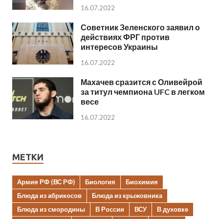
16.07.2022
Советник Зеленского заявил о
действиях ФРГ против
интересов Украины
16.07.2022
Махачев сразится с Оливейрой
за титул чемпиона UFC в легком
весе
16.07.2022
МЕТКИ
Армия РФ (ВС РФ)
Биология
Биохимия
Блюда из абрикосов
Блюда из крыжовника
Блюда из смородины
В России
ВСУ
В духовке