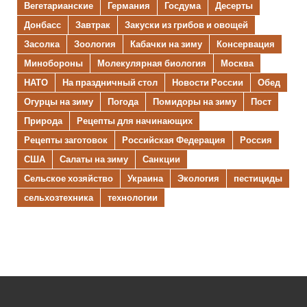
Вегетарианские
Германия
Госдума
Десерты
Донбасс
Завтрак
Закуски из грибов и овощей
Засолка
Зоология
Кабачки на зиму
Консервация
Минобороны
Молекулярная биология
Москва
НАТО
На праздничный стол
Новости России
Обед
Огурцы на зиму
Погода
Помидоры на зиму
Пост
Природа
Рецепты для начинающих
Рецепты заготовок
Российская Федерация
Россия
США
Салаты на зиму
Санкции
Сельское хозяйство
Украина
Экология
пестициды
сельхозтехника
технологии