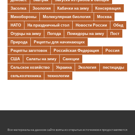
Засолка
Зоология
Кабачки на зиму
Консервация
Минобороны
Молекулярная биология
Москва
НАТО
На праздничный стол
Новости России
Обед
Огурцы на зиму
Погода
Помидоры на зиму
Пост
Природа
Рецепты для начинающих
Рецепты заготовок
Российская Федерация
Россия
США
Салаты на зиму
Санкции
Сельское хозяйство
Украина
Экология
пестициды
сельхозтехника
технологии
Все материалы на данном сайте взяты из открытых источников и предоставляются