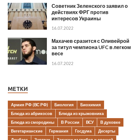
Советник Зеленского заявил о
действиях ФРГ против
интересов Украины
16.07.2022
Махачев сразится с Оливейрой
за титул чемпиона UFC в легком
весе
16.07.2022
МЕТКИ
Армия РФ (ВС РФ)
Биология
Биохимия
Блюда из абрикосов
Блюда из крыжовника
Блюда из смородины
В России
ВСУ
В духовке
Вегетарианские
Германия
Госдума
Десерты
Донбасс
Завтрак
Закуски из грибов и овощей