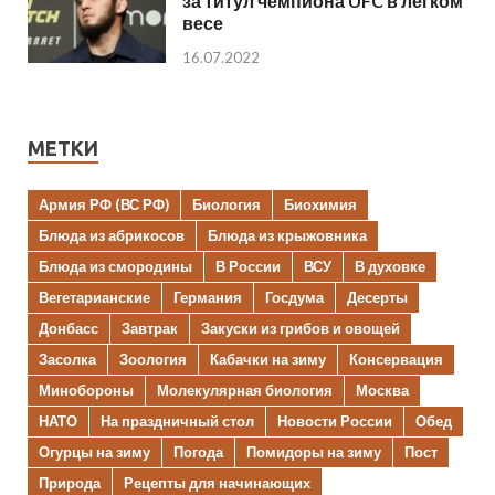
за титул чемпиона UFC в легком
весе
16.07.2022
МЕТКИ
Армия РФ (ВС РФ)
Биология
Биохимия
Блюда из абрикосов
Блюда из крыжовника
Блюда из смородины
В России
ВСУ
В духовке
Вегетарианские
Германия
Госдума
Десерты
Донбасс
Завтрак
Закуски из грибов и овощей
Засолка
Зоология
Кабачки на зиму
Консервация
Минобороны
Молекулярная биология
Москва
НАТО
На праздничный стол
Новости России
Обед
Огурцы на зиму
Погода
Помидоры на зиму
Пост
Природа
Рецепты для начинающих