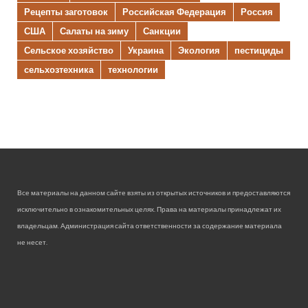
Рецепты заготовок
Российская Федерация
Россия
США
Салаты на зиму
Санкции
Сельское хозяйство
Украина
Экология
пестициды
сельхозтехника
технологии
Все материалы на данном сайте взяты из открытых источников и предоставляются
исключительно в ознакомительных целях. Права на материалы принадлежат их
владельцам. Администрация сайта ответственности за содержание материала
не несет.