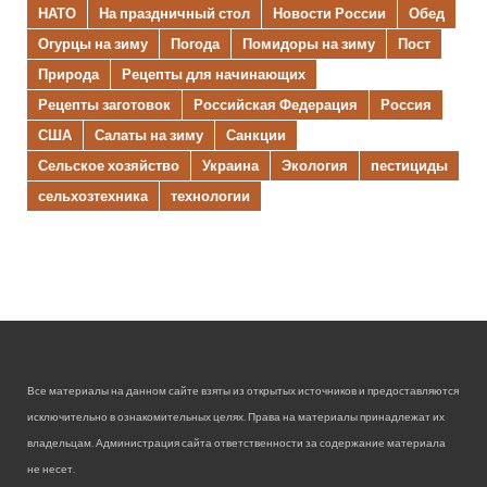
НАТО
На праздничный стол
Новости России
Обед
Огурцы на зиму
Погода
Помидоры на зиму
Пост
Природа
Рецепты для начинающих
Рецепты заготовок
Российская Федерация
Россия
США
Салаты на зиму
Санкции
Сельское хозяйство
Украина
Экология
пестициды
сельхозтехника
технологии
Все материалы на данном сайте взяты из открытых источников и предоставляются
исключительно в ознакомительных целях. Права на материалы принадлежат их
владельцам. Администрация сайта ответственности за содержание материала
не несет.