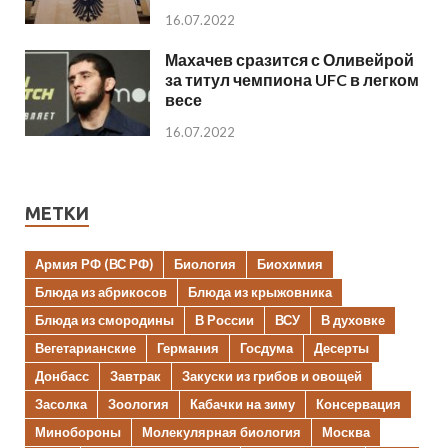
16.07.2022
Махачев сразится с Оливейрой
за титул чемпиона UFC в легком
весе
16.07.2022
МЕТКИ
Армия РФ (ВС РФ)
Биология
Биохимия
Блюда из абрикосов
Блюда из крыжовника
Блюда из смородины
В России
ВСУ
В духовке
Вегетарианские
Германия
Госдума
Десерты
Донбасс
Завтрак
Закуски из грибов и овощей
Засолка
Зоология
Кабачки на зиму
Консервация
Минобороны
Молекулярная биология
Москва