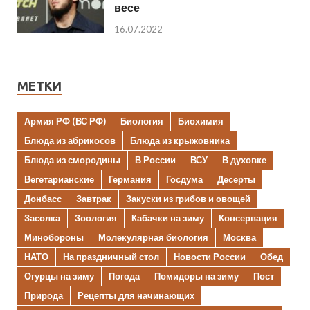
весе
16.07.2022
МЕТКИ
Армия РФ (ВС РФ)
Биология
Биохимия
Блюда из абрикосов
Блюда из крыжовника
Блюда из смородины
В России
ВСУ
В духовке
Вегетарианские
Германия
Госдума
Десерты
Донбасс
Завтрак
Закуски из грибов и овощей
Засолка
Зоология
Кабачки на зиму
Консервация
Минобороны
Молекулярная биология
Москва
НАТО
На праздничный стол
Новости России
Обед
Огурцы на зиму
Погода
Помидоры на зиму
Пост
Природа
Рецепты для начинающих