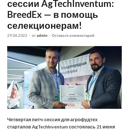
сессии AgTechInventum:
BreedEx — в помощь
селекционерам!
29.06.2022
-
от
admin
-
Оставьте комментарий
Четвертая питч-сессия для агрофудтех
стартапов AgTechInventum состоялась 21 июня