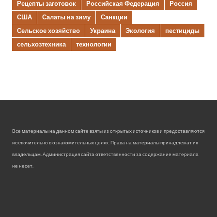
Рецепты заготовок
Российская Федерация
Россия
США
Салаты на зиму
Санкции
Сельское хозяйство
Украина
Экология
пестициды
сельхозтехника
технологии
Все материалы на данном сайте взяты из открытых источников и предоставляются
исключительно в ознакомительных целях. Права на материалы принадлежат их
владельцам. Администрация сайта ответственности за содержание материала
не несет.