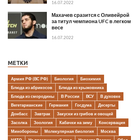
16.07.2022
Махачев сразится с Оливейрой
за титул чемпиона UFC в легком
весе
16.07.2022
МЕТКИ
Армия РФ (ВС РФ)
Биология
Биохимия
Блюда из абрикосов
Блюда из крыжовника
Блюда из смородины
В России
ВСУ
В духовке
Вегетарианские
Германия
Госдума
Десерты
Донбасс
Завтрак
Закуски из грибов и овощей
Засолка
Зоология
Кабачки на зиму
Консервация
Минобороны
Молекулярная биология
Москва