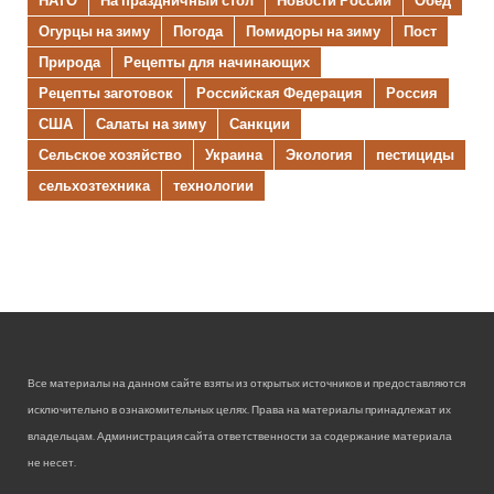
НАТО
На праздничный стол
Новости России
Обед
Огурцы на зиму
Погода
Помидоры на зиму
Пост
Природа
Рецепты для начинающих
Рецепты заготовок
Российская Федерация
Россия
США
Салаты на зиму
Санкции
Сельское хозяйство
Украина
Экология
пестициды
сельхозтехника
технологии
Все материалы на данном сайте взяты из открытых источников и предоставляются
исключительно в ознакомительных целях. Права на материалы принадлежат их
владельцам. Администрация сайта ответственности за содержание материала
не несет.