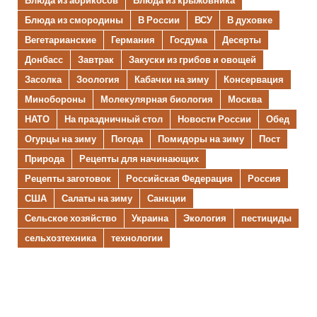
Блюда из абрикосов
Блюда из крыжовника
Блюда из смородины
В России
ВСУ
В духовке
Вегетарианские
Германия
Госдума
Десерты
Донбасс
Завтрак
Закуски из грибов и овощей
Засолка
Зоология
Кабачки на зиму
Консервация
Минобороны
Молекулярная биология
Москва
НАТО
На праздничный стол
Новости России
Обед
Огурцы на зиму
Погода
Помидоры на зиму
Пост
Природа
Рецепты для начинающих
Рецепты заготовок
Российская Федерация
Россия
США
Салаты на зиму
Санкции
Сельское хозяйство
Украина
Экология
пестициды
сельхозтехника
технологии