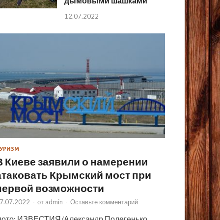
дымовыми шашками
12.07.2022
УРИЗМ
В Киеве заявили о намерении
атаковать Крымский мост при
первой возможности
7.07.2022
-
от
admin
-
Оставьте комментарий
ото: ИЗВЕСТИЯ/Александр Полегенько