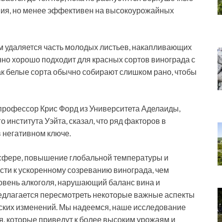
ания, но менее эффективен на высокоурожайных
ом удаляется часть молодых листьев, накапливающих
нно хорошо подходит для красных сортов винограда с
ак белые сорта обычно собирают слишком рано, чтобы
профессор Крис Форд из Университета Аделаиды,
 института Уэйта, сказал, что ряд факторов в
в негативном ключе.
осфере, повышение глобальной температуры и
сти к ускоренному созреванию винограда, чем
ровень алкоголя, нарушающий баланс вина и
едлагается пересмотреть некоторые важные аспекты
ских изменений. Мы надеемся, наше исследование
, которые приведут к более высоким урожаям и