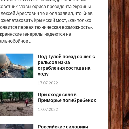
оветник главы офиса президента Украины
лексей Арестович 16 июля заявил, что Киев
ожет атаковать Крымский мост, «как только
оявится первая техническая возможность».
краинские генералы надеются на
альнобойное …
Под Тулой поезд сошел с
рельсов из-за
ограбления состава на
ходу
17.07.2022
При сходе селя в
Приморье погиб ребенок
17.07.2022
Российские силовики