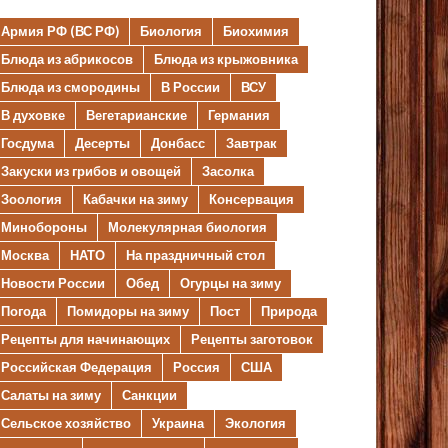
Армия РФ (ВС РФ)
Биология
Биохимия
Блюда из абрикосов
Блюда из крыжовника
Блюда из смородины
В России
ВСУ
В духовке
Вегетарианские
Германия
Госдума
Десерты
Донбасс
Завтрак
Закуски из грибов и овощей
Засолка
Зоология
Кабачки на зиму
Консервация
Минобороны
Молекулярная биология
Москва
НАТО
На праздничный стол
Новости России
Обед
Огурцы на зиму
Погода
Помидоры на зиму
Пост
Природа
Рецепты для начинающих
Рецепты заготовок
Российская Федерация
Россия
США
Салаты на зиму
Санкции
Сельское хозяйство
Украина
Экология