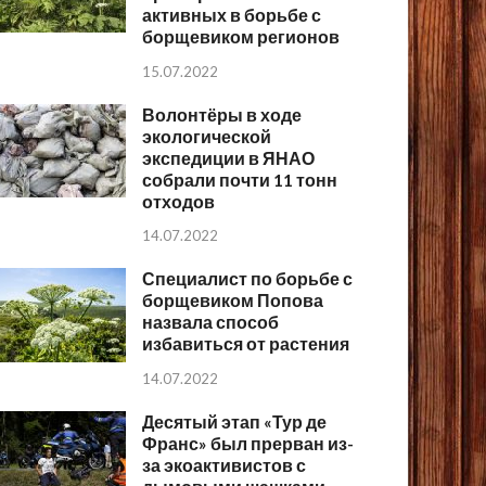
активных в борьбе с
борщевиком регионов
15.07.2022
Волонтёры в ходе
экологической
экспедиции в ЯНАО
собрали почти 11 тонн
отходов
14.07.2022
Специалист по борьбе с
борщевиком Попова
назвала способ
избавиться от растения
14.07.2022
Десятый этап «Тур де
Франс» был прерван из-
за экоактивистов с