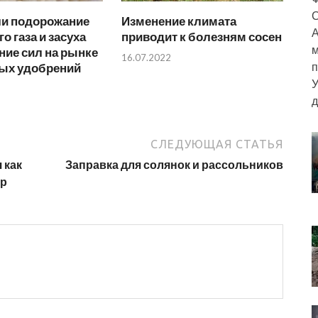
С
ли подорожание
Изменение климата
А
о газа и засуха
приводит к болезням сосен
м
ние сил на рынке
16.07.2022
п
ых удобрений
У
д
СЛЕДУЮЩАЯ СТАТЬЯ
 как
Заправка для солянок и рассольников
ур