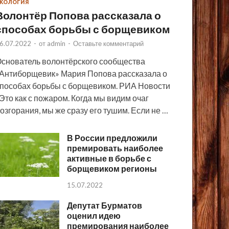
КОЛОГИЯ
Волонтёр Попова рассказала о
способах борьбы с борщевиком
6.07.2022
-
от
admin
-
Оставьте комментарий
снователь волонтёрского сообщества
Антиборщевик» Мария Попова рассказала о
пособах борьбы с борщевиком. РИА Новости
Это как с пожаром. Когда мы видим очаг
озгорания, мы же сразу его тушим. Если не …
В России предложили
премировать наиболее
активные в борьбе с
борщевиком регионы
15.07.2022
Депутат Бурматов
оценил идею
премирования наиболее