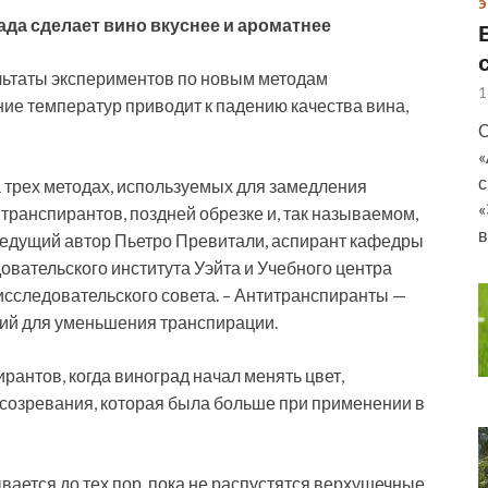
Э
да сделает вино вкуснее и ароматнее
льтаты экспериментов по новым методам
1
е температур приводит к падению качества вина,
О
«
с
 трех методах, используемых для замедления
«
ранспирантов, поздней обрезке и, так называемом,
в
ведущий автор Пьетро Превитали, аспирант кафедры
вательского института Уэйта и Учебного центра
сследовательского совета. – Антитранспиранты —
ний для уменьшения транспирации.
антов, когда виноград начал менять цвет,
созревания, которая была больше при применении в
вается до тех пор, пока не распустятся верхушечные