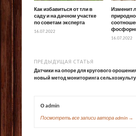
Как избавиться от тли в
Изменит 
саду и на дачном участке
природног
по советам эксперта
соотноше
фосфорн
16.07.2022
16.07.2022
ПРЕДЫДУЩАЯ СТАТЬЯ
Датчики на опоре для кругового орошения
новый метод мониторинга сельхозкульт
О admin
Посмотреть все записи автора admin →