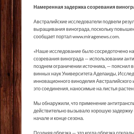
Намеренная задержка созревания виногра
Австралийские исследователи подвели резу
выращивания винограда, поскольку повышени
сообщает портал
www.miragenews.com.
«Наше исследование было сосредоточено на
созревания винограда — использовании антит
позднем ограничении источника, — пояснил 
винных наук Университета Аделаиды, Исследо
инновационного виноделия Австралийского и
это соединения, наносимые на листья расте
Мы обнаружили, что применение антитранспир
действительно вызывало хорошую задержку 
начале и конце сезона.
Поздняя обрезка — это когда обрезка отклады