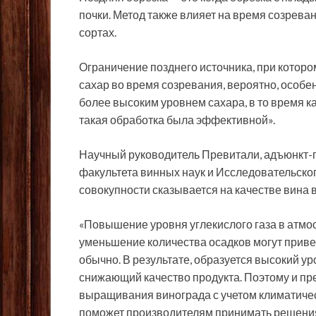
почки. Метод также влияет на время созрев
сортах.
Ограничение позднего источника, при котор
сахар во время созревания, вероятно, особе
более высоким уровнем сахара, в то время к
такая обработка была эффективной».
Научный руководитель Превитали, адъюнкт-
факультета винных наук и Исследовательского
совокупности сказывается на качестве вина 
«Повышение уровня углекислого газа в атм
уменьшение количества осадков могут приве
обычно. В результате, образуется высокий у
снижающий качество продукта. Поэтому и пр
выращивания винограда с учетом климатиче
поможет производителям принимать решения