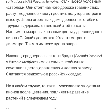
suffruticos
a или
Paeonia lemoinei
) отличаются условным
«стволом». Они стоят намного дороже травянистых,
растут медленнее и могут достичь полутора метров в
высоту. Цветы огромны и даже древесные стебли с
трудом выдерживают вес всей этой красоты.
Например, махровые розовые цветы у древовидного
пиона «Сейдай» достигают 20 сантиметров в
диаметре! Так что им тоже нужна опора.
Наконец, среднерослые ито-гибриды (
Paeonia lemoinei
x
Paeonia lactiflora
) имеют самые необычные
сочетания цветов, оранжевую и желтую окраску.
Считаются редкостью в российских садах.
Но в любом случае, то, как вы ухаживаете за кустами
пионов после цветения, повлияет на развитие
растений в следующем году.