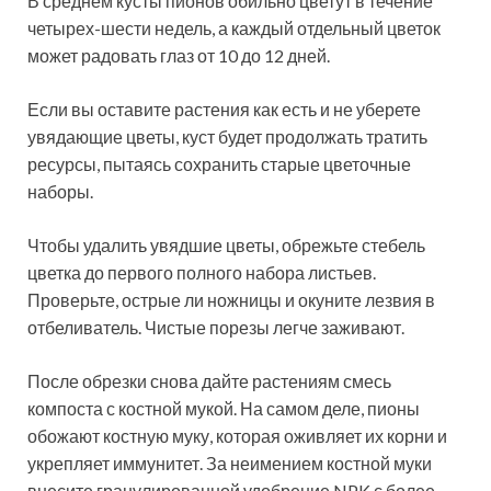
В среднем кусты пионов обильно цветут в течение
четырех-шести недель, а каждый отдельный цветок
может радовать глаз от 10 до 12 дней.
Если вы оставите растения как есть и не уберете
увядающие цветы, куст будет продолжать тратить
ресурсы, пытаясь сохранить старые цветочные
наборы.
Чтобы удалить увядшие цветы, обрежьте стебель
цветка до первого полного набора листьев.
Проверьте, острые ли ножницы и окуните лезвия в
отбеливатель. Чистые порезы легче заживают.
После обрезки снова дайте растениям смесь
компоста с костной мукой. На самом деле, пионы
обожают костную муку, которая оживляет их корни и
укрепляет иммунитет. За неимением костной муки
внесите гранулированной удобрение NPK с более