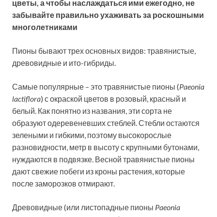
цветы, а чтобы наслаждаться ими ежегодно, не
забывайте правильно ухаживать за роскошными
многолетниками
Пионы бывают трех основных видов: травянистые,
древовидные и ито-гибриды.
Самые популярные
– это травянистые пионы (
Paeonia
lactiflora
) с окраской цветов в розовый, красный и
белый. Как понятно из названия, эти сорта не
образуют одеревеневших стеблей. Стебли остаются
зелеными и гибкими, поэтому высокорослые
разновидности, метр в высоту с крупными бутонами,
нуждаются в подвязке. Весной травянистые пионы
дают свежие побеги из кроны растения, которые
после заморозков отмирают.
Древовидные (или листопадные пионы
Paeonia