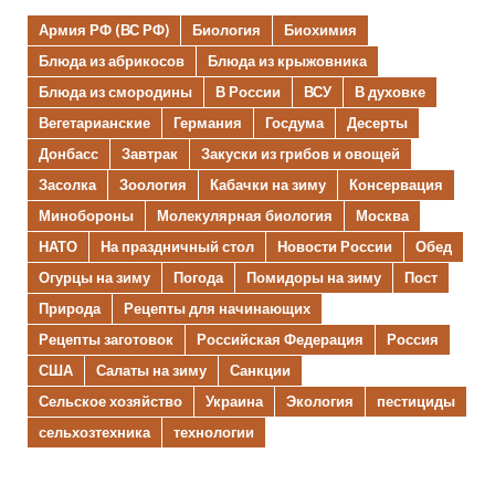
Армия РФ (ВС РФ)
Биология
Биохимия
Блюда из абрикосов
Блюда из крыжовника
Блюда из смородины
В России
ВСУ
В духовке
Вегетарианские
Германия
Госдума
Десерты
Донбасс
Завтрак
Закуски из грибов и овощей
Засолка
Зоология
Кабачки на зиму
Консервация
Минобороны
Молекулярная биология
Москва
НАТО
На праздничный стол
Новости России
Обед
Огурцы на зиму
Погода
Помидоры на зиму
Пост
Природа
Рецепты для начинающих
Рецепты заготовок
Российская Федерация
Россия
США
Салаты на зиму
Санкции
Сельское хозяйство
Украина
Экология
пестициды
сельхозтехника
технологии