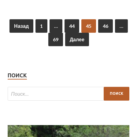
Назад
1
…
44
45
46
…
69
Далее
ПОИСК