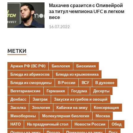
Махачев сразится с Оливейрой
за титул чемпиона UFC в легком
весе
16.07.2022
МЕТКИ
Армия РФ (ВС РФ)
Биология
Биохимия
Блюда из абрикосов
Блюда из крыжовника
Блюда из смородины
В России
ВСУ
В духовке
Вегетарианские
Германия
Госдума
Десерты
Донбасс
Завтрак
Закуски из грибов и овощей
Засолка
Зоология
Кабачки на зиму
Консервация
Минобороны
Молекулярная биология
Москва
НАТО
На праздничный стол
Новости России
Обед
Огурцы на зиму
Погода
Помидоры на зиму
Пост