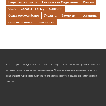
Рецепты заготовок
Российская Федерация
Россия
США
Салаты на зиму
Санкции
Сельское хозяйство
Украина
Экология
пестициды
сельхозтехника
технологии
Все материалы на данном сайте взяты из открытых источников и предоставляются
исключительно в ознакомительных целях. Права на материалы принадлежат их
владельцам. Администрация сайта ответственности за содержание материала
не несет.