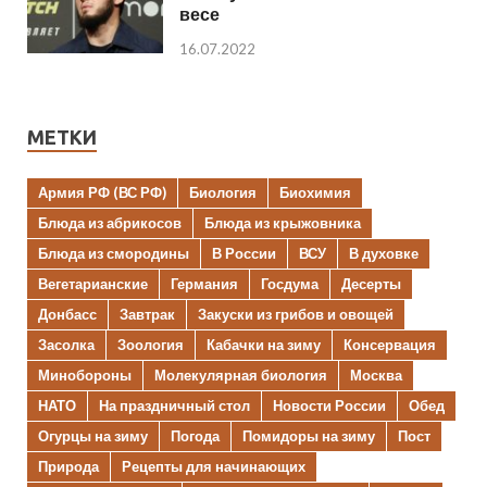
весе
16.07.2022
МЕТКИ
Армия РФ (ВС РФ)
Биология
Биохимия
Блюда из абрикосов
Блюда из крыжовника
Блюда из смородины
В России
ВСУ
В духовке
Вегетарианские
Германия
Госдума
Десерты
Донбасс
Завтрак
Закуски из грибов и овощей
Засолка
Зоология
Кабачки на зиму
Консервация
Минобороны
Молекулярная биология
Москва
НАТО
На праздничный стол
Новости России
Обед
Огурцы на зиму
Погода
Помидоры на зиму
Пост
Природа
Рецепты для начинающих