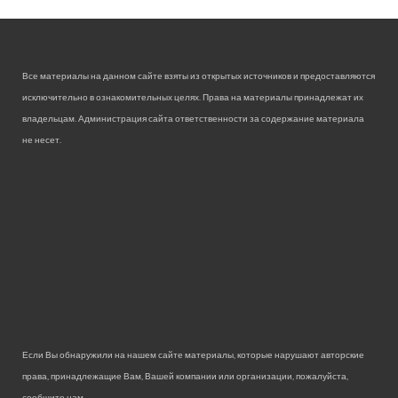
Все материалы на данном сайте взяты из открытых источников и предоставляются
исключительно в ознакомительных целях. Права на материалы принадлежат их
владельцам. Администрация сайта ответственности за содержание материала
не несет.
Если Вы обнаружили на нашем сайте материалы, которые нарушают авторские
права, принадлежащие Вам, Вашей компании или организации, пожалуйста,
сообщите нам.