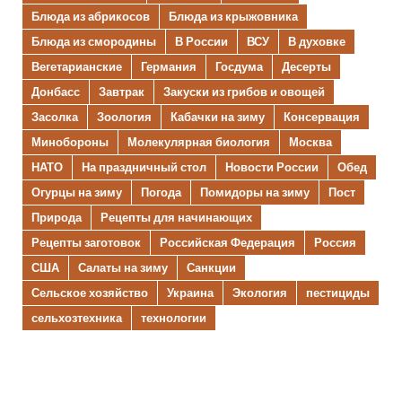
Блюда из абрикосов
Блюда из крыжовника
Блюда из смородины
В России
ВСУ
В духовке
Вегетарианские
Германия
Госдума
Десерты
Донбасс
Завтрак
Закуски из грибов и овощей
Засолка
Зоология
Кабачки на зиму
Консервация
Минобороны
Молекулярная биология
Москва
НАТО
На праздничный стол
Новости России
Обед
Огурцы на зиму
Погода
Помидоры на зиму
Пост
Природа
Рецепты для начинающих
Рецепты заготовок
Российская Федерация
Россия
США
Салаты на зиму
Санкции
Сельское хозяйство
Украина
Экология
пестициды
сельхозтехника
технологии