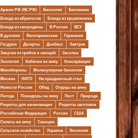
Армия РФ (ВС РФ)
Биология
Биохимия
Блюда из абрикосов
Блюда из крыжовника
Блюда из смородины
В России
ВСУ
В духовке
Вегетарианские
Германия
Госдума
Десерты
Донбасс
Завтрак
Закуски из грибов и овощей
Засолка
Зоология
Кабачки на зиму
Консервация
Минобороны
Молекулярная биология
Москва
НАТО
На праздничный стол
Новости России
Обед
Огурцы на зиму
Погода
Помидоры на зиму
Пост
Природа
Рецепты для начинающих
Рецепты заготовок
Российская Федерация
Россия
США
Салаты на зиму
Санкции
Сельское хозяйство
Украина
Экология