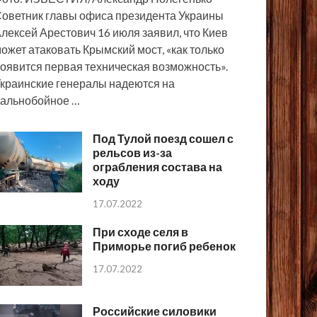
оветник главы офиса президента Украины
лексей Арестович 16 июля заявил, что Киев
ожет атаковать Крымский мост, «как только
оявится первая техническая возможность».
краинские генералы надеются на
альнобойное …
Под Тулой поезд сошел с
рельсов из-за
ограбления состава на
ходу
17.07.2022
При сходе селя в
Приморье погиб ребенок
17.07.2022
Российские силовики