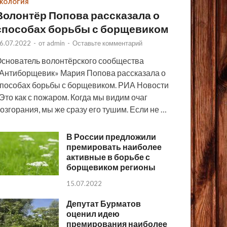
КОЛОГИЯ
Волонтёр Попова рассказала о
способах борьбы с борщевиком
6.07.2022
-
от
admin
-
Оставьте комментарий
снователь волонтёрского сообщества
Антиборщевик» Мария Попова рассказала о
пособах борьбы с борщевиком. РИА Новости
Это как с пожаром. Когда мы видим очаг
озгорания, мы же сразу его тушим. Если не …
В России предложили
премировать наиболее
активные в борьбе с
борщевиком регионы
15.07.2022
Депутат Бурматов
оценил идею
премирования наиболее