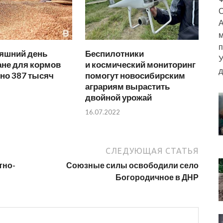
С
А
м
п
няшний день
Беспилотники
У
ане для кормов
и космический мониторинг
д
но 387 тысяч
помогут новосибирским
аграриям вырастить
двойной урожай
16.07.2022
СЛЕДУЮЩАЯ СТАТЬЯ
тно-
Союзные силы освободили село
Богородичное в ДНР