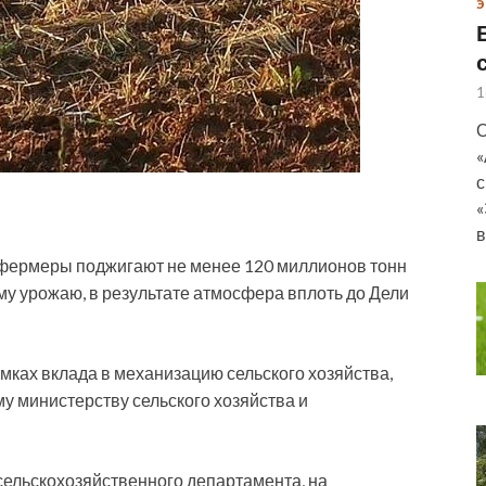
Э
1
О
«
с
«
в
 фермеры поджигают не менее 120 миллионов тонн
му урожаю, в результате атмосфера вплоть до Дели
ках вклада в механизацию сельского хозяйства,
 министерству сельского хозяйства и
ельскохозяйственного департамента, на