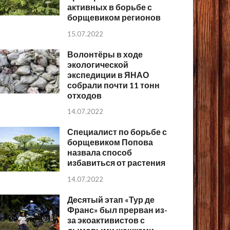
активных в борьбе с
борщевиком регионов
15.07.2022
Волонтёры в ходе
экологической
экспедиции в ЯНАО
собрали почти 11 тонн
отходов
14.07.2022
Специалист по борьбе с
борщевиком Попова
назвала способ
избавиться от растения
14.07.2022
Десятый этап «Тур де
Франс» был прерван из-
за экоактивистов с