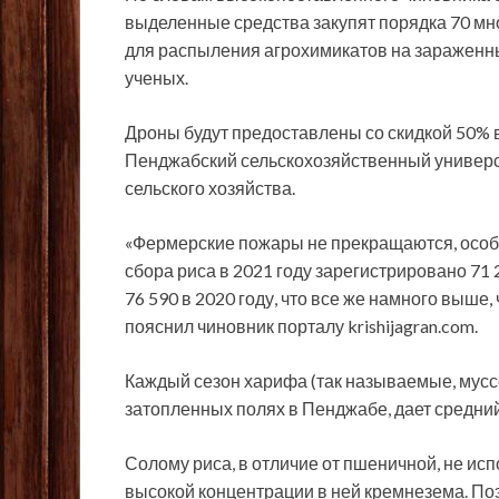
выделенные средства закупят порядка 70 мн
для распыления агрохимикатов на зараженн
ученых.
Дроны будут предоставлены со скидкой 50% 
Пенджабский сельскохозяйственный универс
сельского хозяйства.
«Фермерские пожары не прекращаются, особе
сбора риса в 2021 году зарегистрировано 71
76 590 в 2020 году, что все же намного выше,
пояснил чиновник порталу krishijagran.com.
Каждый сезон харифа (так называемые, мусс
затопленных полях в Пенджабе, дает средний
Солому риса, в отличие от пшеничной, не исп
высокой концентрации в ней кремнезема. П