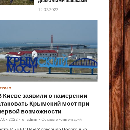
дымовыми шашками
12.07.2022
УРИЗМ
В Киеве заявили о намерении
атаковать Крымский мост при
первой возможности
7.07.2022
-
от
admin
-
Оставьте комментарий
ото: ИЗВЕСТИЯ/Александр Полегенько