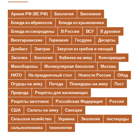
Армия РФ (ВС РФ)
Биология
Биохимия
Блюда из абрикосов
Блюда из крыжовника
Блюда из смородины
В России
ВСУ
В духовке
Вегетарианские
Германия
Госдума
Десерты
Донбасс
Завтрак
Закуски из грибов и овощей
Засолка
Зоология
Кабачки на зиму
Консервация
Минобороны
Молекулярная биология
Москва
НАТО
На праздничный стол
Новости России
Обед
Огурцы на зиму
Погода
Помидоры на зиму
Пост
Природа
Рецепты для начинающих
Рецепты заготовок
Российская Федерация
Россия
США
Салаты на зиму
Санкции
Сельское хозяйство
Украина
Экология
пестициды
сельхозтехника
технологии