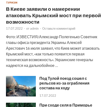
ТУРИЗМ
В Киеве заявили о намерении
атаковать Крымский мост при первой
возможности
17.07.2022
-
от
admin
-
Оставьте комментарий
Фото: ИЗВЕСТИЯ/Александр Полегенько Советник
главы офиса президента Украины Алексей
Арестович 16 июля заявил, что Киев может атаковать
Крымский мост, «как только появится первая
техническая возможность». Украинские генералы
надеются на дальнобойное …
Под Тулой поезд сошел с
рельсов из-за ограбления
состава на ходу
17.07.2022
При сходе селя в Приморье