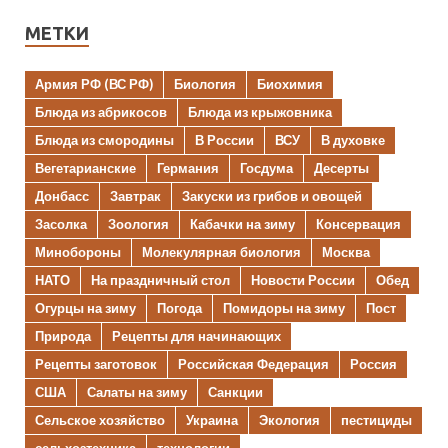
МЕТКИ
Армия РФ (ВС РФ)
Биология
Биохимия
Блюда из абрикосов
Блюда из крыжовника
Блюда из смородины
В России
ВСУ
В духовке
Вегетарианские
Германия
Госдума
Десерты
Донбасс
Завтрак
Закуски из грибов и овощей
Засолка
Зоология
Кабачки на зиму
Консервация
Минобороны
Молекулярная биология
Москва
НАТО
На праздничный стол
Новости России
Обед
Огурцы на зиму
Погода
Помидоры на зиму
Пост
Природа
Рецепты для начинающих
Рецепты заготовок
Российская Федерация
Россия
США
Салаты на зиму
Санкции
Сельское хозяйство
Украина
Экология
пестициды