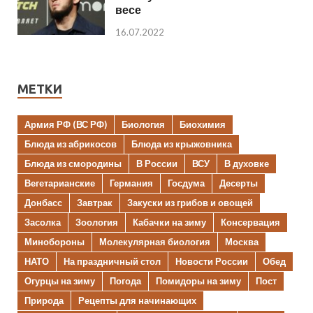
весе
16.07.2022
МЕТКИ
Армия РФ (ВС РФ)
Биология
Биохимия
Блюда из абрикосов
Блюда из крыжовника
Блюда из смородины
В России
ВСУ
В духовке
Вегетарианские
Германия
Госдума
Десерты
Донбасс
Завтрак
Закуски из грибов и овощей
Засолка
Зоология
Кабачки на зиму
Консервация
Минобороны
Молекулярная биология
Москва
НАТО
На праздничный стол
Новости России
Обед
Огурцы на зиму
Погода
Помидоры на зиму
Пост
Природа
Рецепты для начинающих