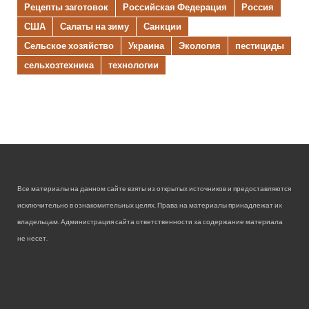
Рецепты заготовок
Российская Федерация
Россия
США
Салаты на зиму
Санкции
Сельское хозяйство
Украина
Экология
пестициды
сельхозтехника
технологии
Все материалы на данном сайте взяты из открытых источников и предоставляются
исключительно в ознакомительных целях. Права на материалы принадлежат их
владельцам. Администрация сайта ответственности за содержание материала
не несет.