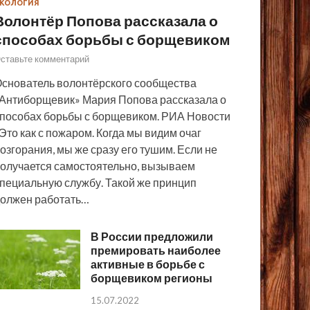
КОЛОГИЯ
Волонтёр Попова рассказала о
способах борьбы с борщевиком
ставьте комментарий
снователь волонтёрского сообщества
Антиборщевик» Мария Попова рассказала о
пособах борьбы с борщевиком. РИА Новости
Это как с пожаром. Когда мы видим очаг
озгорания, мы же сразу его тушим. Если не
олучается самостоятельно, вызываем
пециальную службу. Такой же принцип
олжен работать…
В России предложили
премировать наиболее
активные в борьбе с
борщевиком регионы
15.07.2022