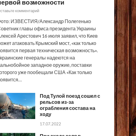
первой возможности
ставьте комментарий
ото: ИЗВЕСТИЯ/Александр Полегенько
оветник главы офиса президента Украины
лексей Арестович 16 июля заявил, что Киев
ожет атаковать Крымский мост, «как только
оявится первая техническая возможность».
краинские генералы надеются на
альнобойное западное оружие, поставки
оторого уже пообещали США «Как только
появится…
Под Тулой поезд сошел с
рельсов из-за
ограбления состава на
ходу
17.07.2022
При сходе селя в