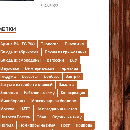
16.07.2022
МЕТКИ
Армия РФ (ВС РФ)
Биология
Биохимия
Блюда из абрикосов
Блюда из крыжовника
Блюда из смородины
В России
ВСУ
В духовке
Вегетарианские
Германия
Госдума
Десерты
Донбасс
Завтрак
Закуски из грибов и овощей
Засолка
Зоология
Кабачки на зиму
Консервация
Минобороны
Молекулярная биология
Москва
НАТО
На праздничный стол
Новости России
Обед
Огурцы на зиму
Погода
Помидоры на зиму
Пост
Природа