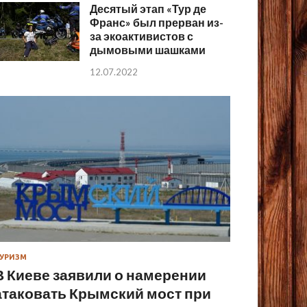
Десятый этап «Тур де
Франс» был прерван из-
за экоактивистов с
дымовыми шашками
12.07.2022
УРИЗМ
В Киеве заявили о намерении
атаковать Крымский мост при