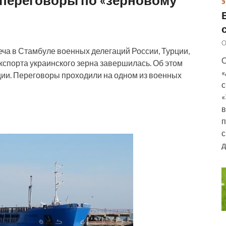
Э
О
реча в Стамбуле военных делегаций России, Турции,
О
кспорта украинского зерна завершилась. Об этом
«
ции. Переговоры проходили на одном из военных
с
«
в
п
с
д