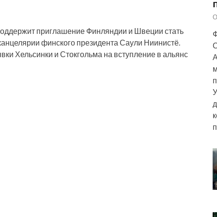
О
 поддержит приглашение Финляндии и Швеции стать
Ф
канцелярии финского президента Саули Ниинистё.
С
вки Хельсинки и Стокгольма на вступление в альянс
А
м
п
У
д
к