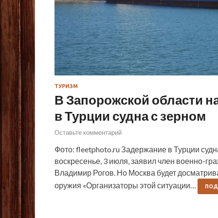
ТУРИЗМ
В Запорожской области н
в Турции судна с зерном
Оставьте комментарий
Фото: fleetphoto.ru Задержание в Турции судн
воскресенье, 3 июля, заявил член военно-г
Владимир Рогов. Но Москва будет досматрива
оружия «Организаторы этой ситуации…
ПОД