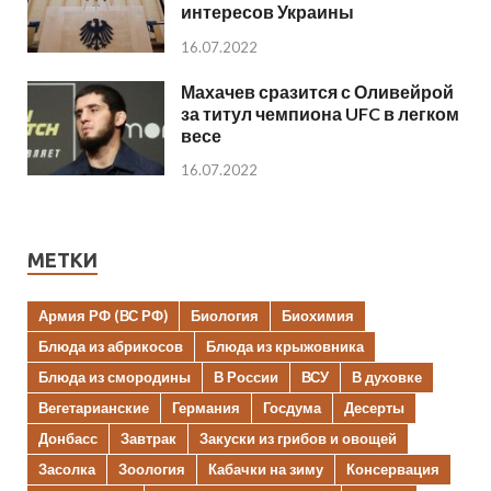
интересов Украины
16.07.2022
Махачев сразится с Оливейрой
за титул чемпиона UFC в легком
весе
16.07.2022
МЕТКИ
Армия РФ (ВС РФ)
Биология
Биохимия
Блюда из абрикосов
Блюда из крыжовника
Блюда из смородины
В России
ВСУ
В духовке
Вегетарианские
Германия
Госдума
Десерты
Донбасс
Завтрак
Закуски из грибов и овощей
Засолка
Зоология
Кабачки на зиму
Консервация