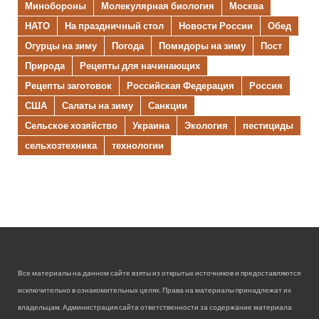
Минобороны
Молекулярная биология
Москва
НАТО
На праздничный стол
Новости России
Обед
Огурцы на зиму
Погода
Помидоры на зиму
Пост
Природа
Рецепты для начинающих
Рецепты заготовок
Российская Федерация
Россия
США
Салаты на зиму
Санкции
Сельское хозяйство
Украина
Экология
пестициды
сельхозтехника
технологии
Все материалы на данном сайте взяты из открытых источников и предоставляются
исключительно в ознакомительных целях. Права на материалы принадлежат их
владельцам. Администрация сайта ответственности за содержание материала