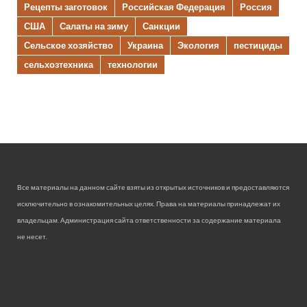
Рецепты заготовок
Российская Федерация
Россия
США
Салаты на зиму
Санкции
Сельское хозяйство
Украина
Экология
пестициды
сельхозтехника
технологии
Все материалы на данном сайте взяты из открытых источников и предоставляются
исключительно в ознакомительных целях. Права на материалы принадлежат их
владельцам. Администрация сайта ответственности за содержание материала
не несет.