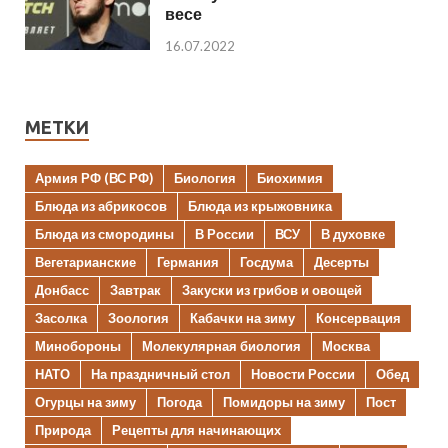
весе
16.07.2022
МЕТКИ
Армия РФ (ВС РФ)
Биология
Биохимия
Блюда из абрикосов
Блюда из крыжовника
Блюда из смородины
В России
ВСУ
В духовке
Вегетарианские
Германия
Госдума
Десерты
Донбасс
Завтрак
Закуски из грибов и овощей
Засолка
Зоология
Кабачки на зиму
Консервация
Минобороны
Молекулярная биология
Москва
НАТО
На праздничный стол
Новости России
Обед
Огурцы на зиму
Погода
Помидоры на зиму
Пост
Природа
Рецепты для начинающих