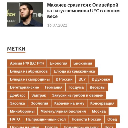
Махачев сразится с Оливейрой
за титул чемпиона UFC в легком
весе
16.07.2022
МЕТКИ
Армия РФ (ВС РФ)
Биология
Биохимия
Блюда из абрикосов
Блюда из крыжовника
Блюда из смородины
В России
ВСУ
В духовке
Вегетарианские
Германия
Госдума
Десерты
Донбасс
Завтрак
Закуски из грибов и овощей
Засолка
Зоология
Кабачки на зиму
Консервация
Минобороны
Молекулярная биология
Москва
НАТО
На праздничный стол
Новости России
Обед
Огурцы на зиму
Погода
Помидоры на зиму
Пост