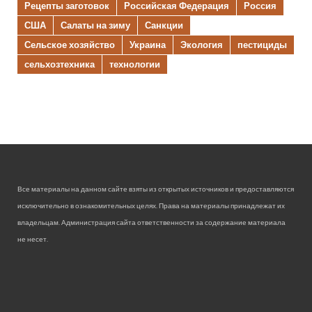
Рецепты заготовок
Российская Федерация
Россия
США
Салаты на зиму
Санкции
Сельское хозяйство
Украина
Экология
пестициды
сельхозтехника
технологии
Все материалы на данном сайте взяты из открытых источников и предоставляются
исключительно в ознакомительных целях. Права на материалы принадлежат их
владельцам. Администрация сайта ответственности за содержание материала
не несет.