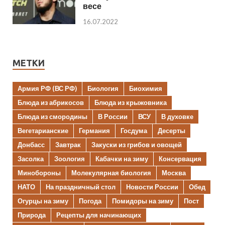
весе
16.07.2022
МЕТКИ
Армия РФ (ВС РФ)
Биология
Биохимия
Блюда из абрикосов
Блюда из крыжовника
Блюда из смородины
В России
ВСУ
В духовке
Вегетарианские
Германия
Госдума
Десерты
Донбасс
Завтрак
Закуски из грибов и овощей
Засолка
Зоология
Кабачки на зиму
Консервация
Минобороны
Молекулярная биология
Москва
НАТО
На праздничный стол
Новости России
Обед
Огурцы на зиму
Погода
Помидоры на зиму
Пост
Природа
Рецепты для начинающих