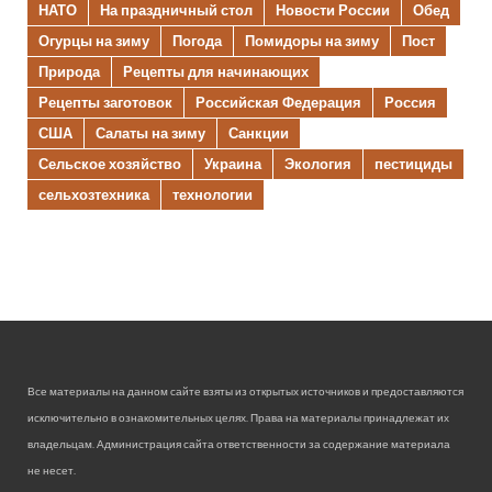
НАТО
На праздничный стол
Новости России
Обед
Огурцы на зиму
Погода
Помидоры на зиму
Пост
Природа
Рецепты для начинающих
Рецепты заготовок
Российская Федерация
Россия
США
Салаты на зиму
Санкции
Сельское хозяйство
Украина
Экология
пестициды
сельхозтехника
технологии
Все материалы на данном сайте взяты из открытых источников и предоставляются
исключительно в ознакомительных целях. Права на материалы принадлежат их
владельцам. Администрация сайта ответственности за содержание материала
не несет.