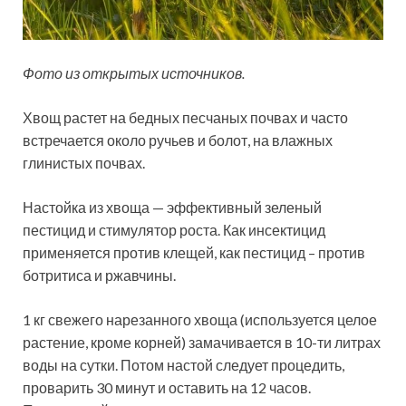
Фото из открытых источников.
Хвощ растет на бедных песчаных почвах и часто
встречается около ручьев и болот, на влажных
глинистых почвах.
Настойка из хвоща — эффективный зеленый
пестицид и стимулятор роста. Как инсектицид
применяется против клещей, как пестицид – против
ботритиса и ржавчины.
1 кг свежего нарезанного хвоща (используется целое
растение, кроме корней) замачивается в 10-ти литрах
воды на сутки. Потом настой следует процедить,
проварить 30 минут и оставить на 12 часов.