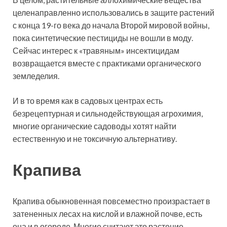
целенаправленно использовались в защите растений
с конца 19-го века до начала Второй мировой войны,
пока синтетические пестициды не вошли в моду.
Сейчас интерес к «травяным» инсектицидам
возвращается вместе с практиками органического
земледелия.
И в то время как в садовых центрах есть
безрецептурная и сильнодействующая агрохимия,
многие органические садоводы хотят найти
естественную и не токсичную альтернативу.
Крапива
Крапива обыкновенная повсеместно произрастает в
затененных лесах на кислой и влажной почве, есть
она и в огороде. Многие считают это растение