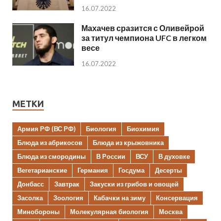
16.07.2022
Махачев сразится с Оливейрой
за титул чемпиона UFC в легком
весе
16.07.2022
МЕТКИ
Армия РФ (ВС РФ)
Биология
Биохимия
Блюда из абрикосов
Блюда из крыжовника
Блюда из смородины
В России
ВСУ
В духовке
Вегетарианские
Германия
Госдума
Десерты
Донбасс
Завтрак
Закуски из грибов и овощей
Засолка
Зоология
Кабачки на зиму
Консервация
Минобороны
Молекулярная биология
Москва