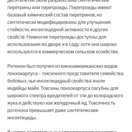
пиретрины или пиретроиды. Пиретроиды имеют
базовый химический состав пиретринов, но
синтетически модифицированы для улучшения
стойкости, инсектицидной активности и других
свойств. Немногие пиретроиды доступны для
использования во дворе и в саду, хотя они широко
используются в коммерческом сельском хозяйстве.
Ротенон был получен из южноамериканских видов
лонхокарпуса – токсичного представителя семейства
бобовых, чьи инсектицидный свойства знали
индейцы майя. Токсины лонхокарпуса пагубны для
широкого спектра вредителей от тли до колорадского
жука и действуют как желудочный яд. Токсичность
ротенона превышает даже синтетические
инсектициды.
В целом, растительные аллохимические вещества