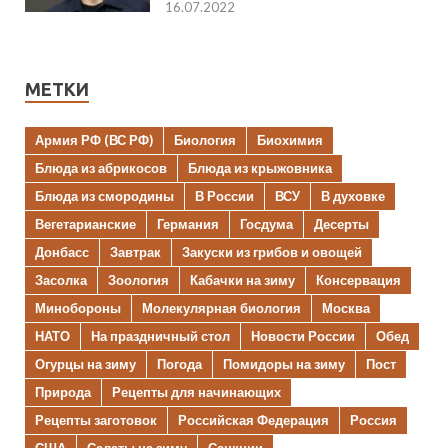
16.07.2022
МЕТКИ
Армия РФ (ВС РФ)
Биология
Биохимия
Блюда из абрикосов
Блюда из крыжовника
Блюда из смородины
В России
ВСУ
В духовке
Вегетарианские
Германия
Госдума
Десерты
Донбасс
Завтрак
Закуски из грибов и овощей
Засолка
Зоология
Кабачки на зиму
Консервация
Минобороны
Молекулярная биология
Москва
НАТО
На праздничный стол
Новости России
Обед
Огурцы на зиму
Погода
Помидоры на зиму
Пост
Природа
Рецепты для начинающих
Рецепты заготовок
Российская Федерация
Россия
США
Салаты на зиму
Санкции