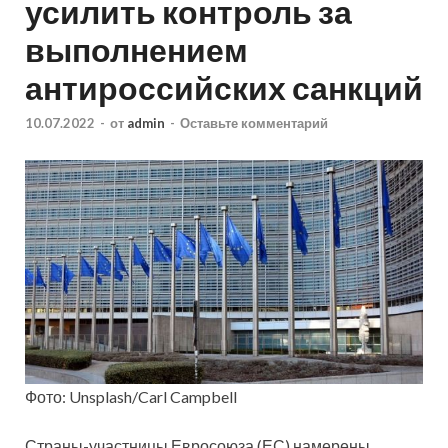
усилить контроль за
выполнением
антироссийских санкций
10.07.2022
-
от
admin
-
Оставьте комментарий
Фото: Unsplash/Carl Campbell
Страны-участницы Евросоюза (ЕС) намерены