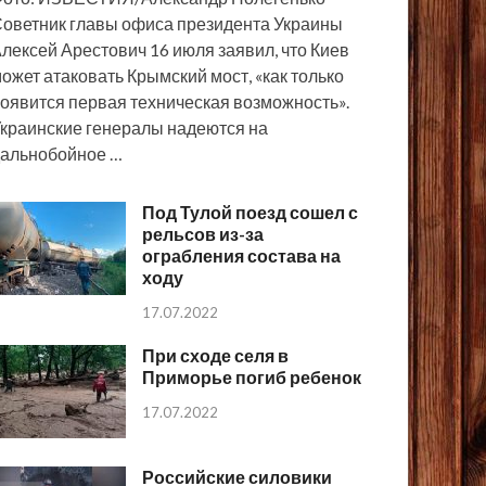
оветник главы офиса президента Украины
лексей Арестович 16 июля заявил, что Киев
ожет атаковать Крымский мост, «как только
оявится первая техническая возможность».
краинские генералы надеются на
альнобойное …
Под Тулой поезд сошел с
рельсов из-за
ограбления состава на
ходу
17.07.2022
При сходе селя в
Приморье погиб ребенок
17.07.2022
Российские силовики