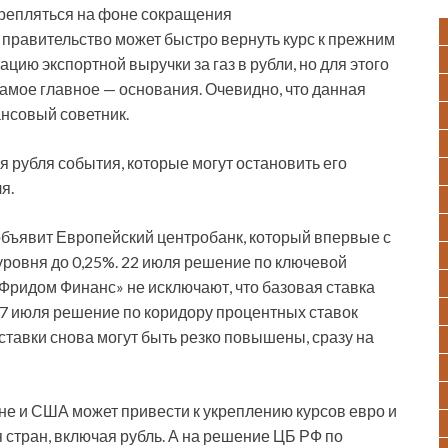
крепляться на фоне сокращения
правительство может быстро вернуть курс к прежним
ию экспортной выручки за газ в рубли, но для этого
амое главное — основания. Очевидно, что данная
ансовый советник.
я рубля события, которые могут остановить его
я.
объявит Европейский центробанк, который впервые с
 уровня до 0,25%. 22 июля решение по ключевой
«Фридом Финанс» не исключают, что базовая ставка
 27 июля решение по коридору процентных ставок
ставки снова могут быть резко повышены, сразу на
не и США может привести к укреплению курсов евро и
стран, включая рубль. А на решение ЦБ РФ по