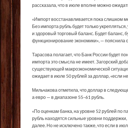
рассказала, что в июле вполне можно ожидать
«Импорт восстанавливается пока слишком ме
Без импорта рубль будет только укрепляться
и здоровый торговый баланс. Будет баланс, 
функционирование экономики», — пояснила о
Тарасова полагает, что Банк России будет пон
импорта это смысла не имеет. Загорский доб
существующей макроэкономической ситуации 
ожидает в июле 50 рублей за доллар, «если не
Мильчакова отметила, что доллар в следующе
а евро — в диапазоне 55–61 рубль.
«По оценкам банка, на уровне 52 рублей по п
рубль находятся сильные уровни поддержки, 
далее. Но не исключено также, что если в ию