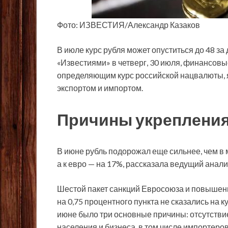
Фото: ИЗВЕСТИЯ/Александр Казаков
В июле курс рубля может опуститься до 48 з
«Известиями» в четверг, 30 июля, финансов
определяющим курс российской нацвалюты, я
экспортом и импортом.
Причины укрепления
В июне рубль подорожал еще сильнее, чем в м
а к евро — на 17%, рассказала ведущий анал
Шестой пакет санкций Евросоюза и повышен
на 0,75 процентного пункта не сказались на 
июне было три основные причины: отсутстви
населения и бизнеса, в том числе импортеро