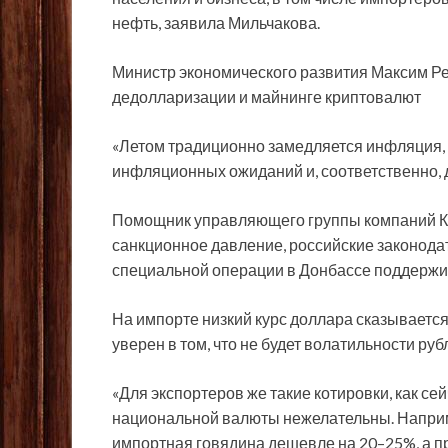
нефть, заявила Мильчакова.
Министр экономического развития Максим Ре
дедолларизации и майнинге криптовалют
«Летом традиционно замедляется инфляция, 
инфляционных ожиданий и, соответственно, д
Помощник управляющего группы компаний К
санкционное давление, российские законода
специальной операции в Донбассе поддержи
На импорте низкий курс доллара сказывается
уверен в том, что не будет волатильности ру
«Для экспортеров же такие котировки, как с
национальной валюты нежелательны. Например
импортная говядина дешевле на 20–25%, а пр