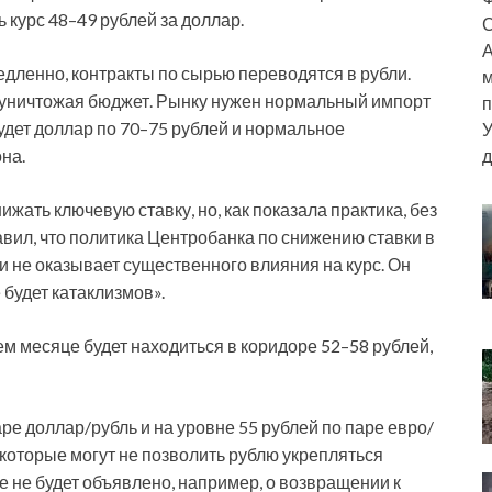
 курс 48–49 рублей за доллар.
С
А
дленно, контракты по сырью переводятся в рубли.
м
, уничтожая бюджет. Рынку нужен нормальный импорт
п
будет доллар по 70–75 рублей и нормальное
У
на.
д
ижать ключевую ставку, но, как показала практика, без
авил, что политика Центробанка по снижению ставки в
не оказывает существенного влияния на курс. Он
 будет катаклизмов».
м месяце будет находиться в коридоре 52–58 рублей,
аре доллар/рубль и на уровне 55 рублей по паре евро/
которые могут не позволить рублю укрепляться
ле не будет объявлено, например, о возвращении к