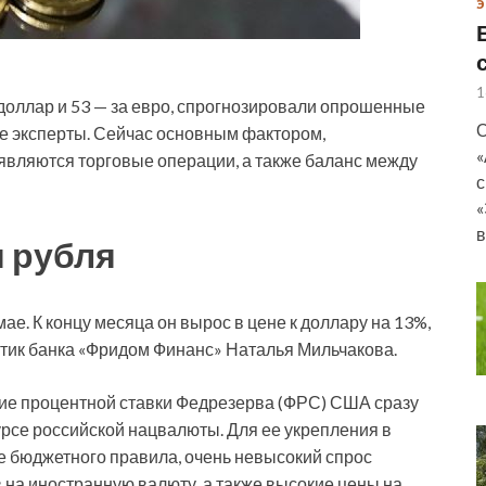
Э
1
а доллар и 53 — за евро, спрогнозировали опрошенные
О
ые эксперты. Сейчас основным фактором,
«
вляются торговые операции, а также баланс между
с
«
в
 рубля
ае. К концу месяца он вырос в цене к доллару на 13%,
итик банка «Фридом Финанс» Наталья Мильчакова.
ие процентной ставки Федрезерва (ФРС) США сразу
курсе российской нацвалюты. Для ее укрепления в
е бюджетного правила, очень невысокий спрос
в на иностранную валюту, а также высокие цены на