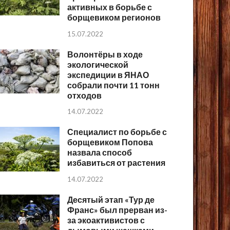
активных в борьбе с
борщевиком регионов
15.07.2022
Волонтёры в ходе
экологической
экспедиции в ЯНАО
собрали почти 11 тонн
отходов
14.07.2022
Специалист по борьбе с
борщевиком Попова
назвала способ
избавиться от растения
14.07.2022
Десятый этап «Тур де
Франс» был прерван из-
за экоактивистов с