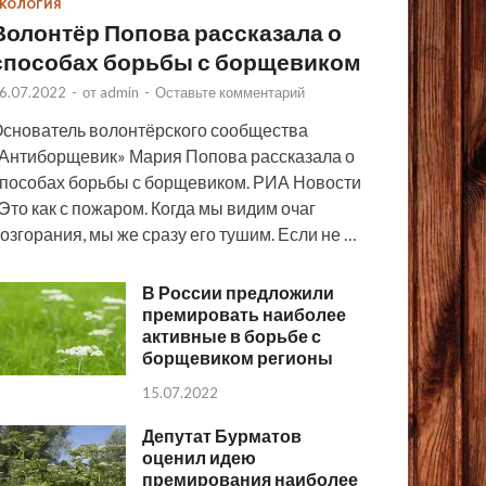
КОЛОГИЯ
Волонтёр Попова рассказала о
способах борьбы с борщевиком
6.07.2022
-
от
admin
-
Оставьте комментарий
снователь волонтёрского сообщества
Антиборщевик» Мария Попова рассказала о
пособах борьбы с борщевиком. РИА Новости
Это как с пожаром. Когда мы видим очаг
озгорания, мы же сразу его тушим. Если не …
В России предложили
премировать наиболее
активные в борьбе с
борщевиком регионы
15.07.2022
Депутат Бурматов
оценил идею
премирования наиболее