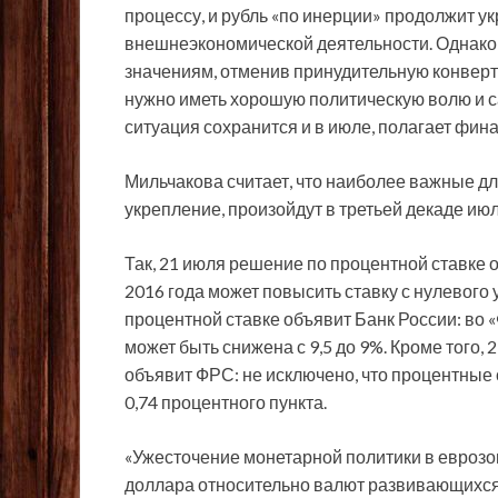
процессу, и рубль «по инерции» продолжит у
внешнеэкономической деятельности. Однако 
значениям, отменив принудительную конвертац
нужно иметь хорошую политическую волю и с
ситуация сохранится и в июле, полагает фин
Мильчакова считает, что наиболее важные дл
укрепление, произойдут в третьей декаде июл
Так, 21 июля решение по процентной ставке 
2016 года может повысить ставку с нулевого
процентной ставке объявит Банк России: во 
может быть снижена с 9,5 до 9%. Кроме того,
объявит ФРС: не исключено, что процентные 
0,74 процентного пункта.
«Ужесточение монетарной политики в еврозо
доллара относительно валют развивающихся 