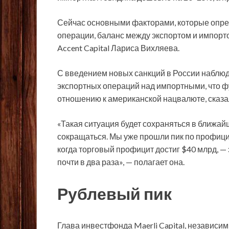
Сейчас основными факторами, которые опре
операции, баланс между экспортом и импорто
Accent Capital Лариса Вихляева.
С введением новых санкций в России наблю
экспортных операций над импортными, что фу
отношению к американской нацвалюте, сказа
«Такая ситуация будет сохраняться в ближа
сокращаться. Мы уже прошли пик по профицит
когда торговый профицит достиг $40 млрд, 
почти в два раза», — полагает она.
Рублевый пик
Глава инвестфонда Maerli Capital, независ