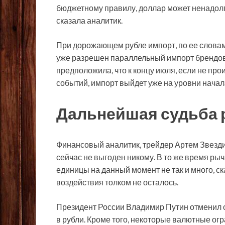
бюджетному правилу, доллар может ненадолго 
сказала аналитик.
При дорожающем рубле импорт, по ее словам
уже разрешен параллельный импорт брендовы
предположила, что к концу июля, если не п
событий, импорт выйдет уже на уровни начал
Дальнейшая судьба 
Финансовый аналитик, трейдер Артем Звездин
сейчас не выгоден никому. В то же время ры
единицы на данный момент не так и много, с
воздействия толком не осталось.
Президент России Владимир Путин отменил 
в рубли. Кроме того, некоторые валютные огр