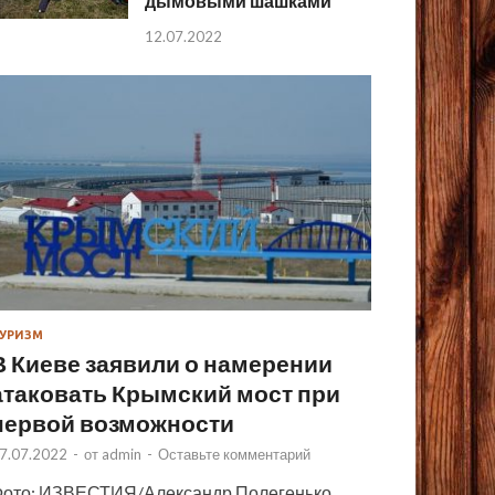
дымовыми шашками
12.07.2022
УРИЗМ
В Киеве заявили о намерении
атаковать Крымский мост при
первой возможности
7.07.2022
-
от
admin
-
Оставьте комментарий
ото: ИЗВЕСТИЯ/Александр Полегенько