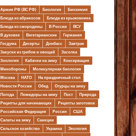
Армия РФ (ВС РФ)
Биология
Биохимия
Блюда из абрикосов
Блюда из крыжовника
Блюда из смородины
В России
ВСУ
В духовке
Вегетарианские
Германия
Госдума
Десерты
Донбасс
Завтрак
Закуски из грибов и овощей
Засолка
Зоология
Кабачки на зиму
Консервация
Минобороны
Молекулярная биология
Москва
НАТО
На праздничный стол
Новости России
Обед
Огурцы на зиму
Погода
Помидоры на зиму
Пост
Природа
Рецепты для начинающих
Рецепты заготовок
Российская Федерация
Россия
США
Салаты на зиму
Санкции
Сельское хозяйство
Украина
Экология