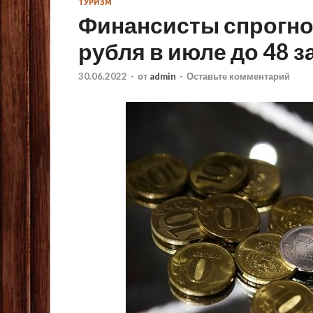
ТУРИЗМ
Финансисты спрогно
рубля в июле до 48 з
30.06.2022
-
от
admin
-
Оставьте комментарий