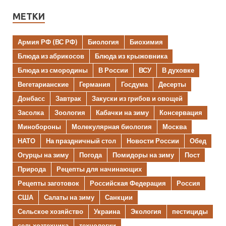
МЕТКИ
Армия РФ (ВС РФ)
Биология
Биохимия
Блюда из абрикосов
Блюда из крыжовника
Блюда из смородины
В России
ВСУ
В духовке
Вегетарианские
Германия
Госдума
Десерты
Донбасс
Завтрак
Закуски из грибов и овощей
Засолка
Зоология
Кабачки на зиму
Консервация
Минобороны
Молекулярная биология
Москва
НАТО
На праздничный стол
Новости России
Обед
Огурцы на зиму
Погода
Помидоры на зиму
Пост
Природа
Рецепты для начинающих
Рецепты заготовок
Российская Федерация
Россия
США
Салаты на зиму
Санкции
Сельское хозяйство
Украина
Экология
пестициды
сельхозтехника
технологии