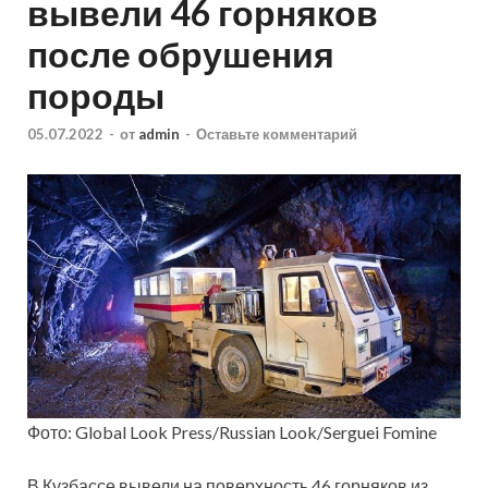
вывели 46 горняков
после обрушения
породы
05.07.2022
-
от
admin
-
Оставьте комментарий
Фото: Global Look Press/Russian Look/Serguei Fomine
В Кузбассе вывели на поверхность 46 горняков из