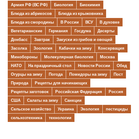
Армия РФ (ВС РФ)
Биология
Биохимия
Блюда из абрикосов
Блюда из крыжовника
Блюда из смородины
В России
ВСУ
В духовке
Вегетарианские
Германия
Госдума
Десерты
Донбасс
Завтрак
Закуски из грибов и овощей
Засолка
Зоология
Кабачки на зиму
Консервация
Минобороны
Молекулярная биология
Москва
НАТО
На праздничный стол
Новости России
Обед
Огурцы на зиму
Погода
Помидоры на зиму
Пост
Природа
Рецепты для начинающих
Рецепты заготовок
Российская Федерация
Россия
США
Салаты на зиму
Санкции
Сельское хозяйство
Украина
Экология
пестициды
сельхозтехника
технологии