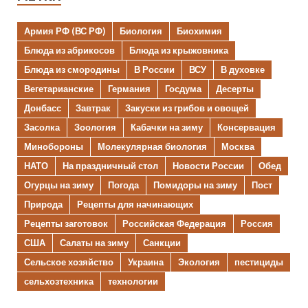
Армия РФ (ВС РФ)
Биология
Биохимия
Блюда из абрикосов
Блюда из крыжовника
Блюда из смородины
В России
ВСУ
В духовке
Вегетарианские
Германия
Госдума
Десерты
Донбасс
Завтрак
Закуски из грибов и овощей
Засолка
Зоология
Кабачки на зиму
Консервация
Минобороны
Молекулярная биология
Москва
НАТО
На праздничный стол
Новости России
Обед
Огурцы на зиму
Погода
Помидоры на зиму
Пост
Природа
Рецепты для начинающих
Рецепты заготовок
Российская Федерация
Россия
США
Салаты на зиму
Санкции
Сельское хозяйство
Украина
Экология
пестициды
сельхозтехника
технологии