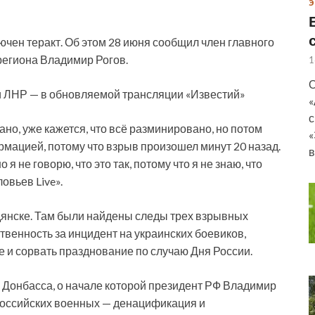
Э
ючен теракт. Об этом 28 июня сообщил член главного
региона Владимир Рогов.
1
О
и ЛНР — в обновляемой трансляции «Известий»
«
с
но, уже кажется, что всё разминировано, но потом
«
рмацией, потому что взрыв произошел минут 20 назад.
в
 я не говорю, что это так, потому что я не знаю, что
овьев Live».
дянске. Там были найдены следы трех взрывных
твенность за инцидент на украинских боевиков,
 и сорвать празднование по случаю Дня России.
Донбасса, о начале которой президент РФ Владимир
российских военных — денацификация и