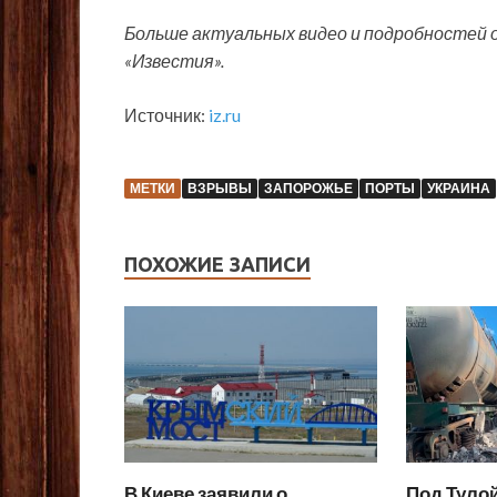
Больше актуальных видео и подробностей 
«Известия».
Источник:
iz.ru
МЕТКИ
ВЗРЫВЫ
ЗАПОРОЖЬЕ
ПОРТЫ
УКРАИНА
ПОХОЖИЕ ЗАПИСИ
В Киеве заявили о
Под Тулой