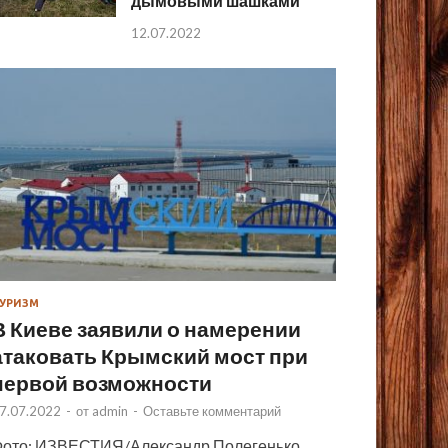
дымовыми шашками
12.07.2022
УРИЗМ
В Киеве заявили о намерении
атаковать Крымский мост при
первой возможности
7.07.2022
-
от
admin
-
Оставьте комментарий
ото: ИЗВЕСТИЯ/Александр Полегенько