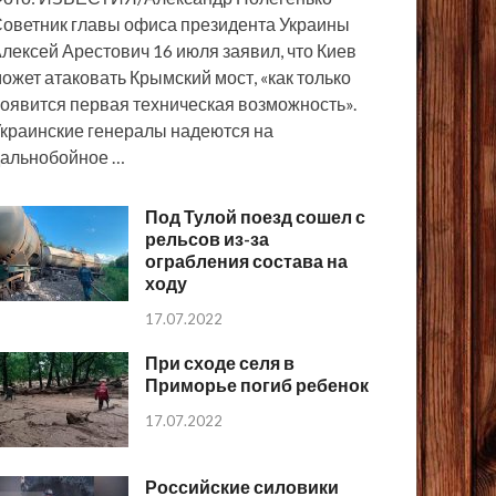
оветник главы офиса президента Украины
лексей Арестович 16 июля заявил, что Киев
ожет атаковать Крымский мост, «как только
оявится первая техническая возможность».
краинские генералы надеются на
альнобойное …
Под Тулой поезд сошел с
рельсов из-за
ограбления состава на
ходу
17.07.2022
При сходе селя в
Приморье погиб ребенок
17.07.2022
Российские силовики