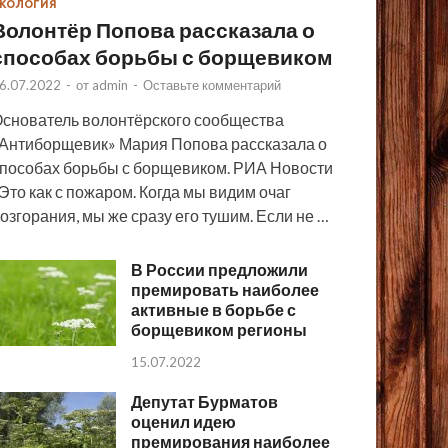
КОЛОГИЯ
Волонтёр Попова рассказала о
способах борьбы с борщевиком
6.07.2022
-
от
admin
-
Оставьте комментарий
снователь волонтёрского сообщества
Антиборщевик» Мария Попова рассказала о
пособах борьбы с борщевиком. РИА Новости
Это как с пожаром. Когда мы видим очаг
озгорания, мы же сразу его тушим. Если не …
В России предложили
премировать наиболее
активные в борьбе с
борщевиком регионы
15.07.2022
Депутат Бурматов
оценил идею
премирования наиболее