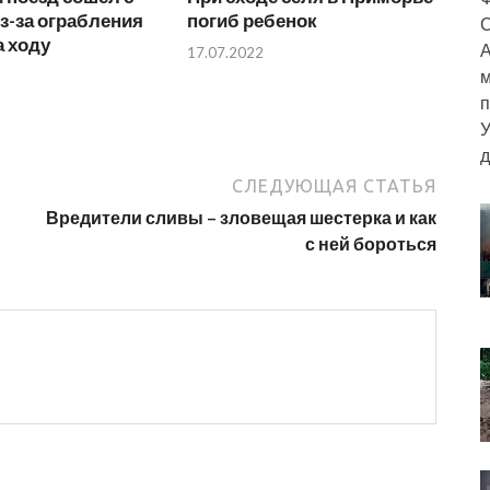
з-за ограбления
погиб ребенок
С
а ходу
А
17.07.2022
м
п
У
д
СЛЕДУЮЩАЯ СТАТЬЯ
Вредители сливы – зловещая шестерка и как
с ней бороться