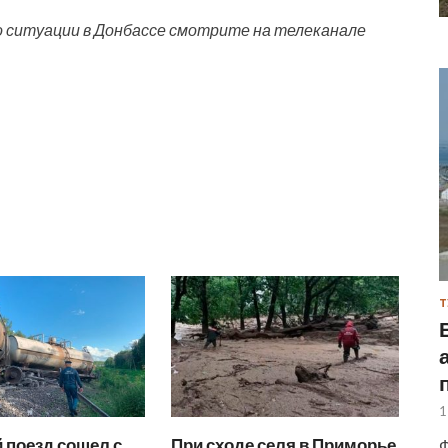
о ситуации в Донбассе смотрите на телеканале
Т
1
 поезд сошел с
При сходе селя в Приморье
Ф