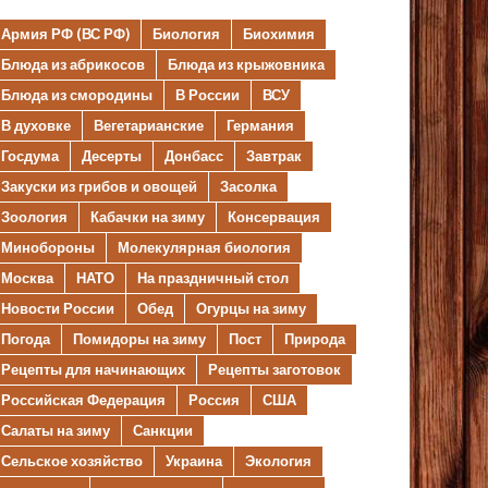
Армия РФ (ВС РФ)
Биология
Биохимия
Блюда из абрикосов
Блюда из крыжовника
Блюда из смородины
В России
ВСУ
В духовке
Вегетарианские
Германия
Госдума
Десерты
Донбасс
Завтрак
Закуски из грибов и овощей
Засолка
Зоология
Кабачки на зиму
Консервация
Минобороны
Молекулярная биология
Москва
НАТО
На праздничный стол
Новости России
Обед
Огурцы на зиму
Погода
Помидоры на зиму
Пост
Природа
Рецепты для начинающих
Рецепты заготовок
Российская Федерация
Россия
США
Салаты на зиму
Санкции
Сельское хозяйство
Украина
Экология