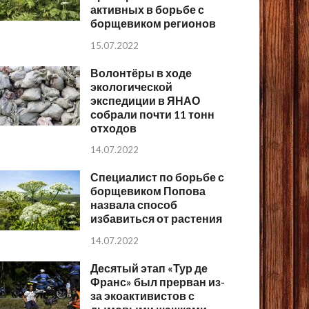
активных в борьбе с
борщевиком регионов
15.07.2022
Волонтёры в ходе
экологической
экспедиции в ЯНАО
собрали почти 11 тонн
отходов
14.07.2022
Специалист по борьбе с
борщевиком Попова
назвала способ
избавиться от растения
14.07.2022
Десятый этап «Тур де
Франс» был прерван из-
за экоактивистов с