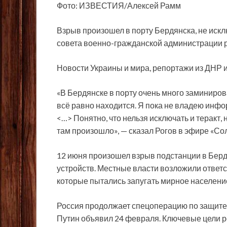
Фото: ИЗВЕСТИЯ/Алексей Рамм
Взрыв произошел в порту Бердянска, не искл
совета военно-гражданской администрации 
Новости Украины и мира, репортажи из ДНР 
«В Бердянске в порту очень много заминирова
всё равно находится. Я пока не владею инфо
<…> Понятно, что нельзя исключать и теракт, но
там произошло», — сказал Рогов в эфире «Сол
12 июня произошел взрыв подстанции в Бер
устройств. Местные власти возложили ответс
которые пытались запугать мирное население
Россия продолжает спецоперацию по защите 
Путин объявил 24 февраля. Ключевые цели 