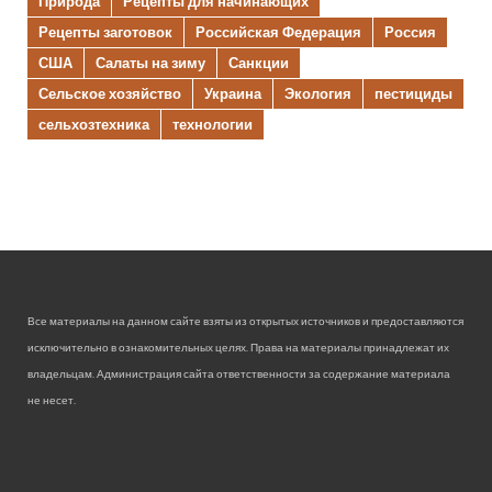
Природа
Рецепты для начинающих
Рецепты заготовок
Российская Федерация
Россия
США
Салаты на зиму
Санкции
Сельское хозяйство
Украина
Экология
пестициды
сельхозтехника
технологии
Все материалы на данном сайте взяты из открытых источников и предоставляются
исключительно в ознакомительных целях. Права на материалы принадлежат их
владельцам. Администрация сайта ответственности за содержание материала
не несет.