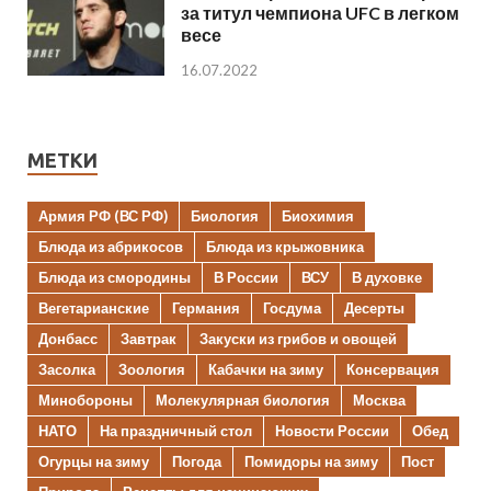
за титул чемпиона UFC в легком
весе
16.07.2022
МЕТКИ
Армия РФ (ВС РФ)
Биология
Биохимия
Блюда из абрикосов
Блюда из крыжовника
Блюда из смородины
В России
ВСУ
В духовке
Вегетарианские
Германия
Госдума
Десерты
Донбасс
Завтрак
Закуски из грибов и овощей
Засолка
Зоология
Кабачки на зиму
Консервация
Минобороны
Молекулярная биология
Москва
НАТО
На праздничный стол
Новости России
Обед
Огурцы на зиму
Погода
Помидоры на зиму
Пост