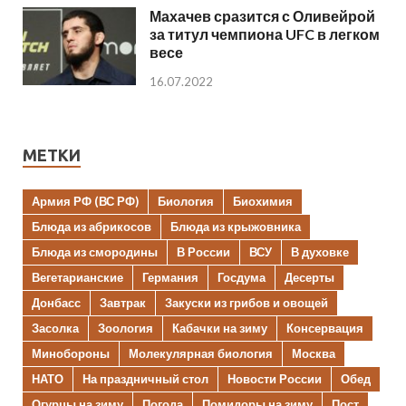
Махачев сразится с Оливейрой
за титул чемпиона UFC в легком
весе
16.07.2022
МЕТКИ
Армия РФ (ВС РФ)
Биология
Биохимия
Блюда из абрикосов
Блюда из крыжовника
Блюда из смородины
В России
ВСУ
В духовке
Вегетарианские
Германия
Госдума
Десерты
Донбасс
Завтрак
Закуски из грибов и овощей
Засолка
Зоология
Кабачки на зиму
Консервация
Минобороны
Молекулярная биология
Москва
НАТО
На праздничный стол
Новости России
Обед
Огурцы на зиму
Погода
Помидоры на зиму
Пост