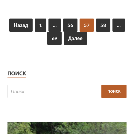
Назад
1
…
56
57
58
…
69
Далее
ПОИСК