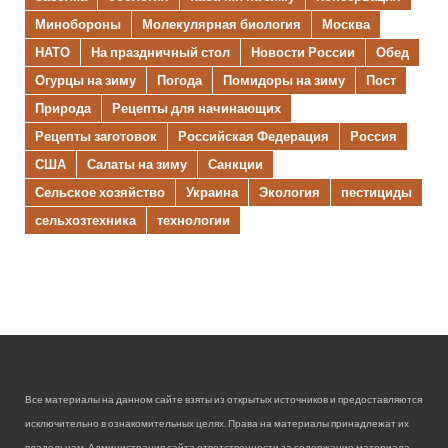
Минобороны
Молекулярная биология
Москва
НАТО
На праздничный стол
Новости России
Обед
Огурцы на зиму
Погода
Помидоры на зиму
Пост
Природа
Рецепты для начинающих
Рецепты заготовок
Российская Федерация
Россия
США
Салаты на зиму
Санкции
Сельское хозяйство
Украина
Экология
пестициды
сельхозтехника
технологии
Все материалы на данном сайте взяты из открытых источников и предоставляются
исключительно в ознакомительных целях. Права на материалы принадлежат их
владельцам. Администрация сайта ответственности за содержание материала