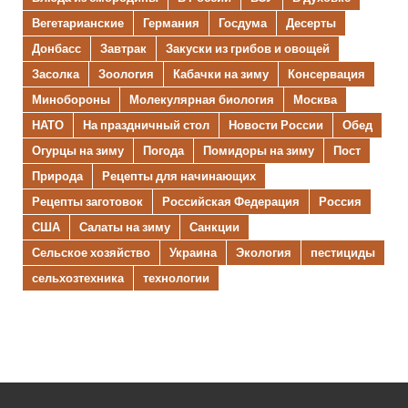
Вегетарианские
Германия
Госдума
Десерты
Донбасс
Завтрак
Закуски из грибов и овощей
Засолка
Зоология
Кабачки на зиму
Консервация
Минобороны
Молекулярная биология
Москва
НАТО
На праздничный стол
Новости России
Обед
Огурцы на зиму
Погода
Помидоры на зиму
Пост
Природа
Рецепты для начинающих
Рецепты заготовок
Российская Федерация
Россия
США
Салаты на зиму
Санкции
Сельское хозяйство
Украина
Экология
пестициды
сельхозтехника
технологии