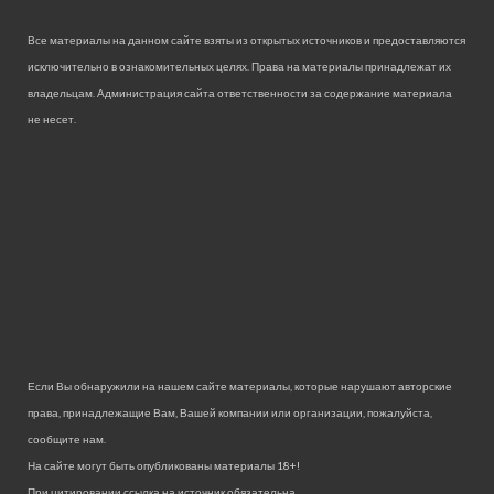
Все материалы на данном сайте взяты из открытых источников и предоставляются
исключительно в ознакомительных целях. Права на материалы принадлежат их
владельцам. Администрация сайта ответственности за содержание материала
не несет.
Если Вы обнаружили на нашем сайте материалы, которые нарушают авторские
права, принадлежащие Вам, Вашей компании или организации, пожалуйста,
сообщите нам.
На сайте могут быть опубликованы материалы 18+!
При цитировании ссылка на источник обязательна.