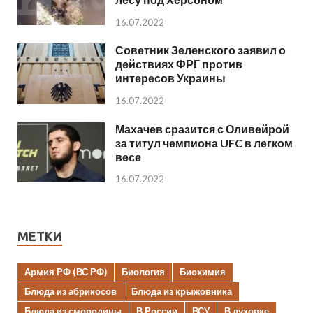
16.07.2022
Советник Зеленского заявил о
действиях ФРГ против
интересов Украины
16.07.2022
Махачев сразится с Оливейрой
за титул чемпиона UFC в легком
весе
16.07.2022
МЕТКИ
Армия РФ (ВС РФ)
Биология
Биохимия
Блюда из абрикосов
Блюда из крыжовника
Блюда из смородины
В России
ВСУ
В духовке