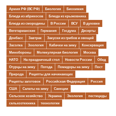
Армия РФ (ВС РФ)
Биология
Биохимия
Блюда из абрикосов
Блюда из крыжовника
Блюда из смородины
В России
ВСУ
В духовке
Вегетарианские
Германия
Госдума
Десерты
Донбасс
Завтрак
Закуски из грибов и овощей
Засолка
Зоология
Кабачки на зиму
Консервация
Минобороны
Молекулярная биология
Москва
НАТО
На праздничный стол
Новости России
Обед
Огурцы на зиму
Погода
Помидоры на зиму
Пост
Природа
Рецепты для начинающих
Рецепты заготовок
Российская Федерация
Россия
США
Салаты на зиму
Санкции
Сельское хозяйство
Украина
Экология
пестициды
сельхозтехника
технологии